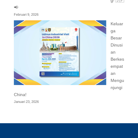
g! 🇯🇵
📢
Februari 9, 2026
Keluar
ga
Besar
Dinusi
an
Berkes
empat
an
Mengu
njungi
China!
Januari 23, 2026