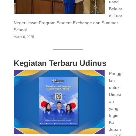
uang
Belajar
di Luar
Negeri lewat Program Student Exchange dan Summer
School
Maret 6, 2025
Kegiatan Terbaru Udinus
Panggi
lan
untuk
Dinusi
an
yang
Ingin
Ke
Jepan