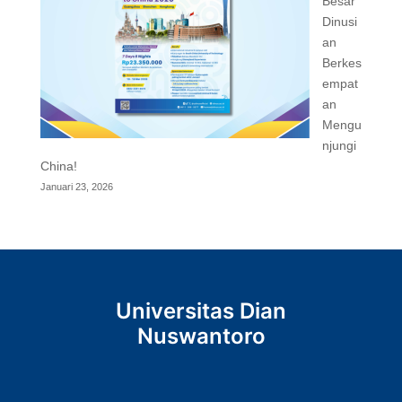
Besar
Dinusi
an
Berkes
empat
an
Mengu
njungi
China!
Januari 23, 2026
Universitas Dian
Nuswantoro