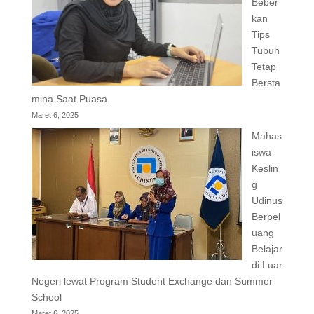
Beber
kan
Tips
Tubuh
Tetap
Bersta
mina Saat Puasa
Maret 6, 2025
Mahas
iswa
Keslin
g
Udinus
Berpel
uang
Belajar
di Luar
Negeri lewat Program Student Exchange dan Summer
School
Maret 6, 2025