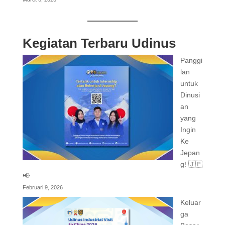
Kegiatan Terbaru Udinus
Panggi
lan
untuk
Dinusi
an
yang
Ingin
Ke
Jepan
g! 🇯🇵
📢
Februari 9, 2026
Keluar
ga