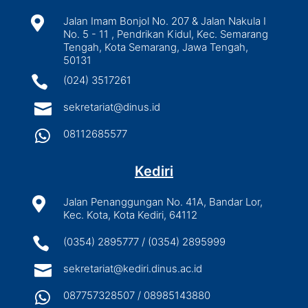

Jalan Imam Bonjol No. 207 & Jalan Nakula I
No. 5 - 11 , Pendrikan Kidul, Kec. Semarang
Tengah, Kota Semarang, Jawa Tengah,
50131

(024) 3517261

sekretariat@dinus.id

08112685577
Kediri

Jalan Penanggungan No. 41A, Bandar Lor,
Kec. Kota, Kota Kediri, 64112

(0354) 2895777 / (0354) 2895999

sekretariat@kediri.dinus.ac.id

087757328507 / 08985143880