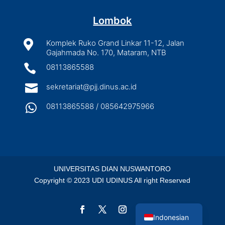
Lombok

Komplek Ruko Grand Linkar 11-12, Jalan
Gajahmada No. 170, Mataram, NTB

08113865588

sekretariat@pjj.dinus.ac.id

08113865588 / 085642975966
UNIVERSITAS DIAN NUSWANTORO
Copyright © 2023 UDI UDINUS All right Reserved
English
Indonesian