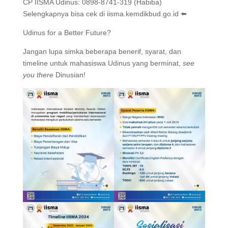
CP IISMA Udinus: 0898-8741-319 (Habiba)
Selengkapnya bisa cek di iisma.kemdikbud.go.id ⬅️
Udinus for a Better Future?
Jangan lupa simka beberapa benerif, syarat, dan
timeline untuk mahasiswa Udinus yang berminat,
see
you there
Dinusian!