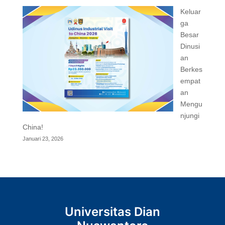
Keluar
ga
Besar
Dinusi
an
Berkes
empat
an
Mengu
njungi
China!
Januari 23, 2026
Universitas Dian