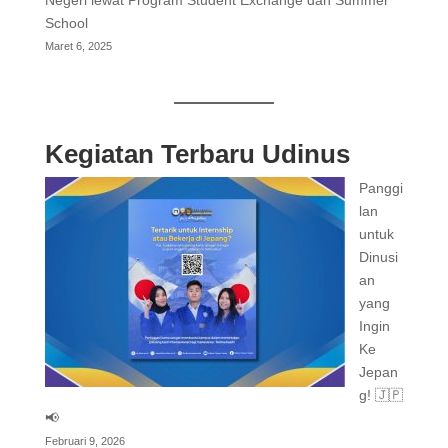
Negeri lewat Program Student Exchange dan Summer
School
Maret 6, 2025
Kegiatan Terbaru Udinus
Panggi
lan
untuk
Dinusi
an
yang
Ingin
Ke
Jepan
g! 🇯🇵
📢
Februari 9, 2026