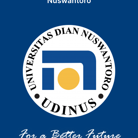
Nuswantoro