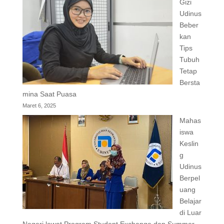
Gizi
Udinus
Beber
kan
Tips
Tubuh
Tetap
Bersta
mina Saat Puasa
Maret 6, 2025
Mahas
iswa
Keslin
g
Udinus
Berpel
uang
Belajar
di Luar