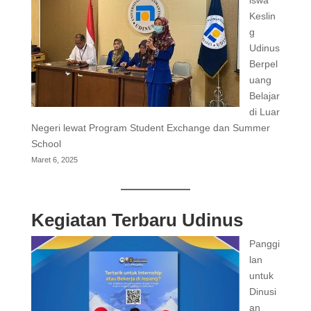
Keslin
g
Udinus
Berpel
uang
Belajar
di Luar
Negeri lewat Program Student Exchange dan Summer
School
Maret 6, 2025
Kegiatan Terbaru Udinus
Panggi
lan
untuk
Dinusi
an