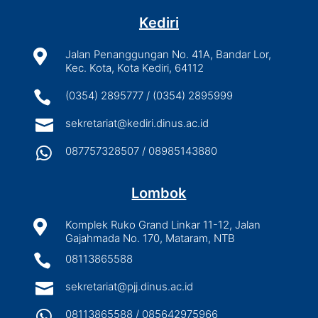
Kediri

Jalan Penanggungan No. 41A, Bandar Lor,
Kec. Kota, Kota Kediri, 64112

(0354) 2895777 / (0354) 2895999

sekretariat@kediri.dinus.ac.id

087757328507 / 08985143880
Lombok

Komplek Ruko Grand Linkar 11-12, Jalan
Gajahmada No. 170, Mataram, NTB

08113865588

sekretariat@pjj.dinus.ac.id

08113865588 / 085642975966