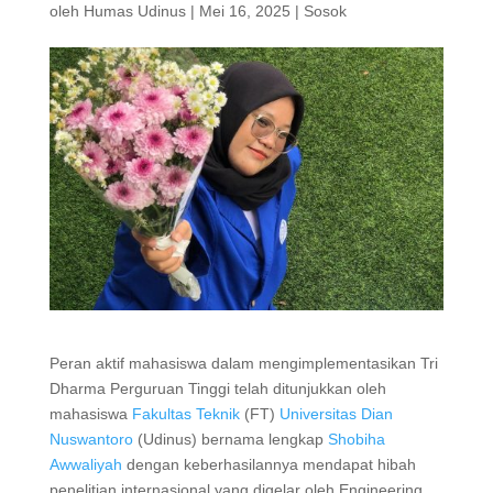
oleh
Humas Udinus
|
Mei 16, 2025
|
Sosok
Peran aktif mahasiswa dalam mengimplementasikan Tri
Dharma Perguruan Tinggi telah ditunjukkan oleh
mahasiswa
Fakultas Teknik
(FT)
Universitas Dian
Nuswantoro
(Udinus) bernama lengkap
Shobiha
Awwaliyah
dengan keberhasilannya mendapat hibah
penelitian internasional yang digelar oleh Engineering