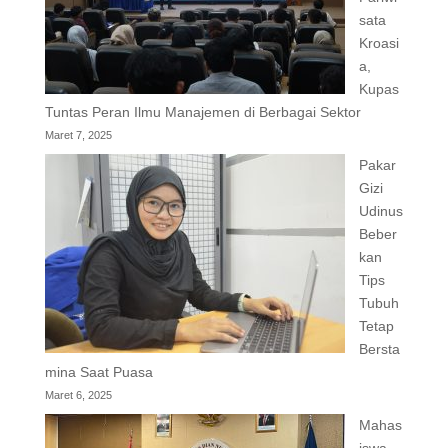
sata
Kroasi
a,
Kupas
Tuntas Peran Ilmu Manajemen di Berbagai Sektor
Maret 7, 2025
Pakar
Gizi
Udinus
Beber
kan
Tips
Tubuh
Tetap
Bersta
mina Saat Puasa
Maret 6, 2025
Mahas
iswa