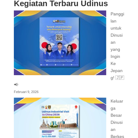
Kegiatan Terbaru Udinus
Panggi
lan
untuk
Dinusi
an
yang
Ingin
Ke
Jepan
g! 🇯🇵
📢
Februari 9, 2026
Keluar
ga
Besar
Dinusi
an
Berkes