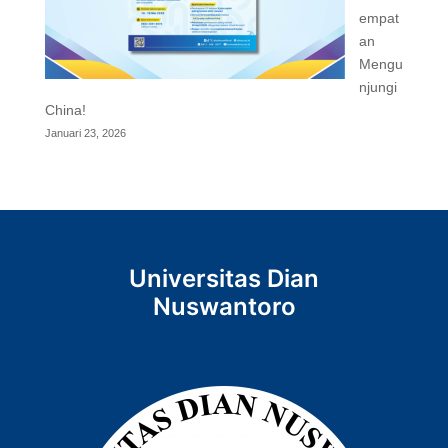
empat
an
Mengu
njungi
China!
Januari 23, 2026
Universitas Dian
Nuswantoro