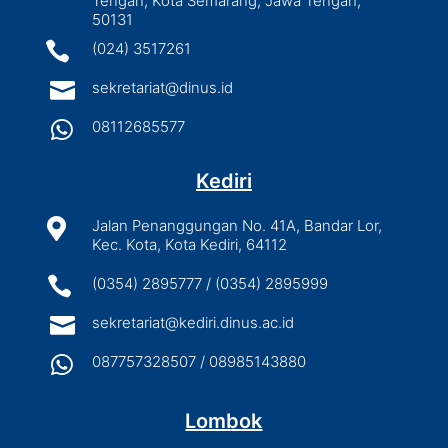
Tengah, Kota Semarang, Jawa Tengah,
50131

(024) 3517261

sekretariat@dinus.id

08112685577
Kediri

Jalan Penanggungan No. 41A, Bandar Lor,
Kec. Kota, Kota Kediri, 64112

(0354) 2895777 / (0354) 2895999

sekretariat@kediri.dinus.ac.id

087757328507 / 08985143880
Lombok