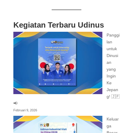
Kegiatan Terbaru Udinus
Panggi
lan
untuk
Dinusi
an
yang
Ingin
Ke
Jepan
g! 🇯🇵
📢
Februari 9, 2026
Keluar
ga
Besar