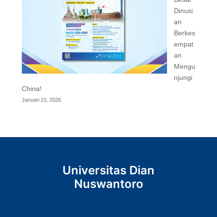
Dinusi
an
Berkes
empat
an
Mengu
njungi
China!
Januari 23, 2026
Universitas Dian
Nuswantoro