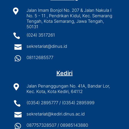

Jalan Imam Bonjol No. 207 & Jalan Nakula I
No. 5 - 11 , Pendrikan Kidul, Kec. Semarang
Tengah, Kota Semarang, Jawa Tengah,
50131

(024) 3517261

sekretariat@dinus.id

08112685577
Kediri

Jalan Penanggungan No. 41A, Bandar Lor,
Kec. Kota, Kota Kediri, 64112

(0354) 2895777 / (0354) 2895999

sekretariat@kediri.dinus.ac.id

087757328507 / 08985143880