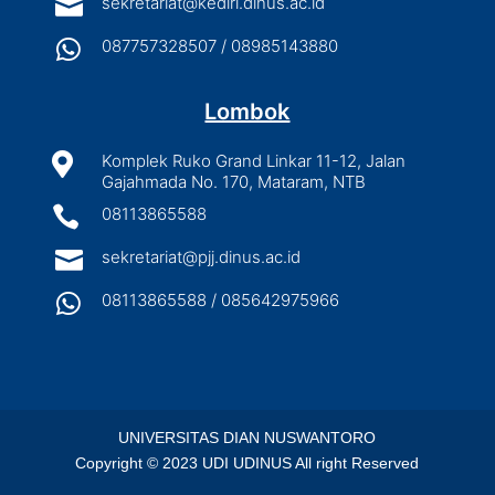

sekretariat@kediri.dinus.ac.id

087757328507 / 08985143880
Lombok

Komplek Ruko Grand Linkar 11-12, Jalan
Gajahmada No. 170, Mataram, NTB

08113865588

sekretariat@pjj.dinus.ac.id

08113865588 / 085642975966
UNIVERSITAS DIAN NUSWANTORO
Copyright © 2023 UDI UDINUS All right Reserved