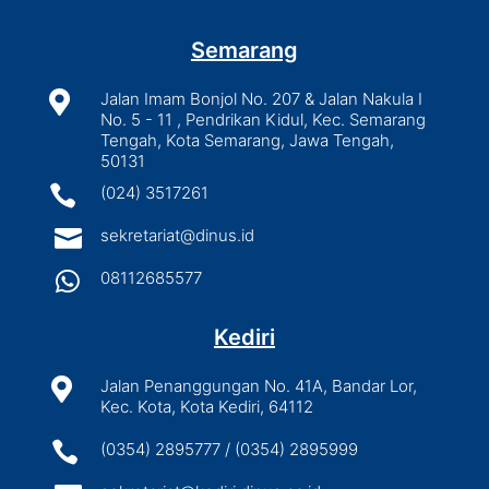
Semarang

Jalan Imam Bonjol No. 207 & Jalan Nakula I
No. 5 - 11 , Pendrikan Kidul, Kec. Semarang
Tengah, Kota Semarang, Jawa Tengah,
50131

(024) 3517261

sekretariat@dinus.id

08112685577
Kediri

Jalan Penanggungan No. 41A, Bandar Lor,
Kec. Kota, Kota Kediri, 64112

(0354) 2895777 / (0354) 2895999