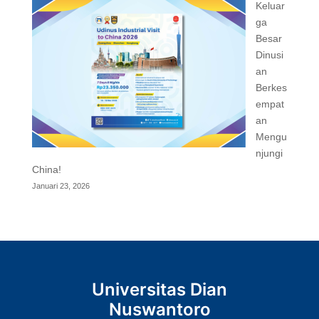
Keluar
ga
Besar
Dinusi
an
Berkes
empat
an
Mengu
njungi
China!
Januari 23, 2026
Universitas Dian
Nuswantoro