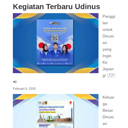
Kegiatan Terbaru Udinus
Panggi
lan
untuk
Dinusi
an
yang
Ingin
Ke
Jepan
g! 🇯🇵
📢
Februari 9, 2026
Keluar
ga
Besar
Dinusi
an