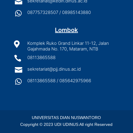

sekretariat@kediri.dinus.ac.id

087757328507 / 08985143880
Lombok

Komplek Ruko Grand Linkar 11-12, Jalan
Gajahmada No. 170, Mataram, NTB

08113865588

sekretariat@pjj.dinus.ac.id

08113865588 / 085642975966
UNIVERSITAS DIAN NUSWANTORO
Copyright © 2023 UDI UDINUS All right Reserved