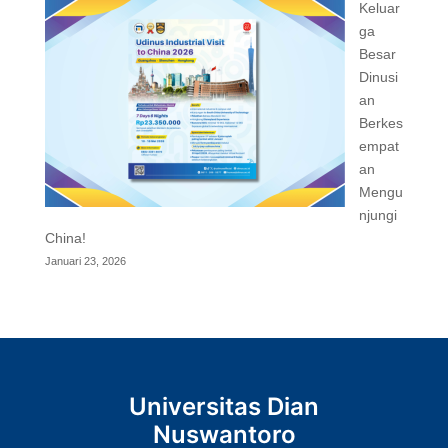
Keluar
ga
Besar
Dinusi
an
Berkes
empat
an
Mengu
njungi
China!
Januari 23, 2026
Universitas Dian
Nuswantoro