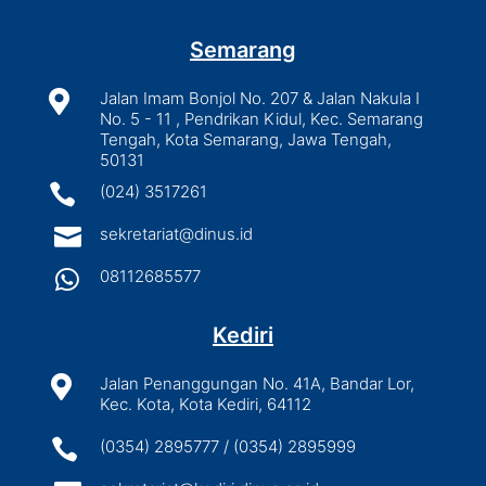
Semarang

Jalan Imam Bonjol No. 207 & Jalan Nakula I
No. 5 - 11 , Pendrikan Kidul, Kec. Semarang
Tengah, Kota Semarang, Jawa Tengah,
50131

(024) 3517261

sekretariat@dinus.id

08112685577
Kediri

Jalan Penanggungan No. 41A, Bandar Lor,
Kec. Kota, Kota Kediri, 64112

(0354) 2895777 / (0354) 2895999