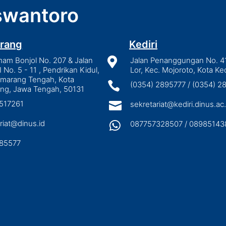
wantoro
rang
Kediri
mam Bonjol No. 207 & Jalan

Jalan Penanggungan No. 4
I No. 5 - 11 , Pendrikan Kidul,
Lor, Kec. Mojoroto, Kota Ked
emarang Tengah, Kota

(0354) 2895777 / (0354) 
ng, Jawa Tengah, 50131
3517261

sekretariat@kediri.dinus.ac.
riat@dinus.id

087757328507 / 08985143
85577