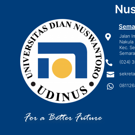
Nus
Sema

Jalan I
Nakula 
Kec. S
Semara

(024) 

sekreta

081126