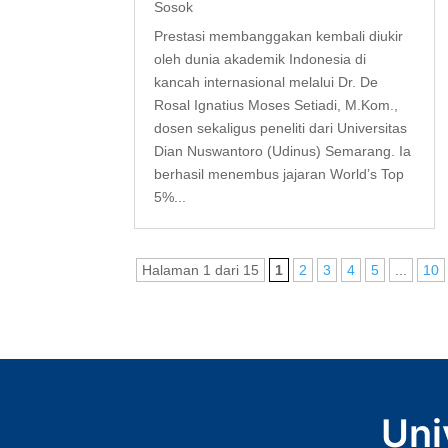
Sosok
Prestasi membanggakan kembali diukir
oleh dunia akademik Indonesia di
kancah internasional melalui Dr. De
Rosal Ignatius Moses Setiadi, M.Kom.,
dosen sekaligus peneliti dari Universitas
Dian Nuswantoro (Udinus) Semarang. Ia
berhasil menembus jajaran World’s Top
5%...
Halaman 1 dari 15
1
2
3
4
5
...
10
Uni