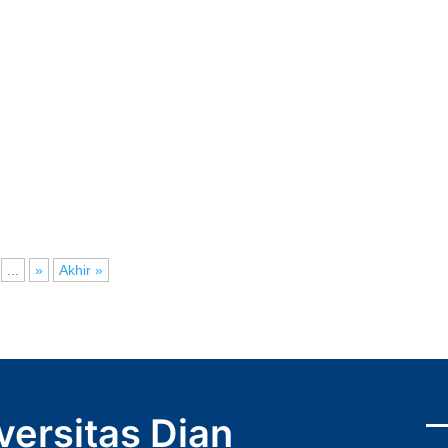
...
»
Akhir »
versitas Dian