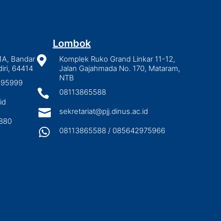
Lombok
1A, Bandar

Komplek Ruko Grand Linkar 11-12,
iri, 64414
Jalan Gajahmada No. 170, Mataram,
NTB
2895999

08113865588
id

sekretariat@pjj.dinus.ac.id
880

08113865588 / 085642975966