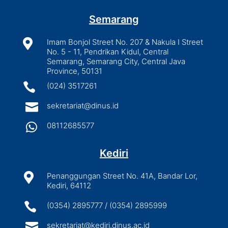
Semarang

Imam Bonjol Street No. 207 & Nakula I Street
No. 5 - 11, Pendrikan Kidul, Central
Semarang, Semarang City, Central Java
Province, 50131

(024) 3517261

sekretariat@dinus.id

08112685577
Kediri

Penanggungan Street No. 41A, Bandar Lor,
Kediri, 64112

(0354) 2895777 / (0354) 2895999

sekretariat@kediri.dinus.ac.id