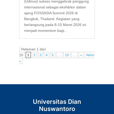
(Udinus) sukses menggebrak panggung
internasional sebagai ekshibitor dalam
ajang FOSSASIA Summit 2026 di
Bangkok, Thailand. Kegiatan yang
berlangsung pada 8-10 Maret 2026 ini
menjadi momentum bagi...
Halaman 1 dari
10
1
2
3
4
5
...
10
...
»
Akhir
»
Universitas Dian
Nuswantoro