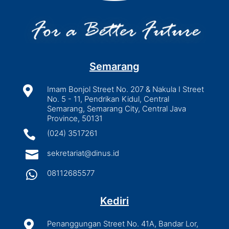
Semarang

Imam Bonjol Street No. 207 & Nakula I Street
No. 5 - 11, Pendrikan Kidul, Central
Semarang, Semarang City, Central Java
Province, 50131

(024) 3517261

sekretariat@dinus.id

08112685577
Kediri

Penanggungan Street No. 41A, Bandar Lor,