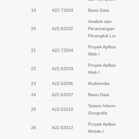
19
A22.73203
Basis Data
Analisis dan
20
A22.63232
Perancangan
Perangkat Lunak
Proyek Aplikasi
21
A22.73204
Web I
Proyek Aplikasi
22
A22.63233
Web I
23
A22.63206
Multimedia
24
A22.63207
Basis Data
Sistem Informasi
25
A22.63210
Geografis
Proyek Aplikasi
26
A22.63312
Mobile I