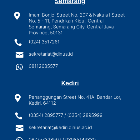
Semarang

Imam Bonjol Street No. 207 & Nakula I Street
No. 5 - 11, Pendrikan Kidul, Central
Semarang, Semarang City, Central Java
Province, 50131

(024) 3517261

sekretariat@dinus.id

08112685577
Kediri

Penanggungan Street No. 41A, Bandar Lor,
Kediri, 64112

(0354) 2895777 / (0354) 2895999

sekretariat@kediri.dinus.ac.id
087757328507 / 08985143880