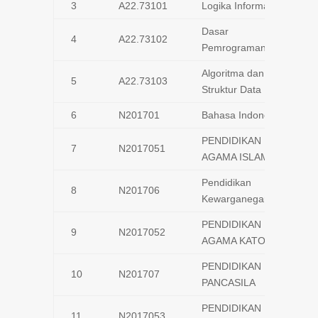
3
A22.73101
Logika Informatika
Dasar
4
A22.73102
Pemrograman
Algoritma dan
5
A22.73103
Struktur Data
6
N201701
Bahasa Indonesia
PENDIDIKAN
7
N2017051
AGAMA ISLAM
Pendidikan
8
N201706
Kewarganegaraan
PENDIDIKAN
9
N2017052
AGAMA KATOLIK
PENDIDIKAN
10
N201707
PANCASILA
PENDIDIKAN
11
N2017053