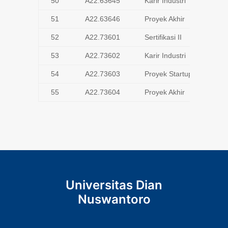
50
A22.63645
Karir Industri
51
A22.63646
Proyek Akhir
52
A22.73601
Sertifikasi II
53
A22.73602
Karir Industri
54
A22.73603
Proyek Startup
55
A22.73604
Proyek Akhir
Universitas Dian
Nuswantoro