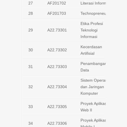
27
AF201702
Literasi Informasi
28
AF201703
Technopreneurship
Etika Profesi
29
A22.73301
Teknologi
Informasi
Kecerdasan
30
A22.73302
Artifisial
Penambangan
31
A22.73303
Data
Sistem Operasi
32
A22.73304
dan Jaringan
Komputer
Proyek Aplikasi
33
A22.73305
Web II
Proyek Aplikasi
34
A22.73306
Mobile I