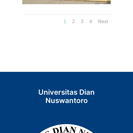
1
2
3
4
Next
Universitas Dian
Nuswantoro