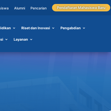
Pendaftaran Mahasiswa Baru
siswa
Alumni
Pencarian
idikan
Riset dan Inovasi
Pengabdian
si
Layanan