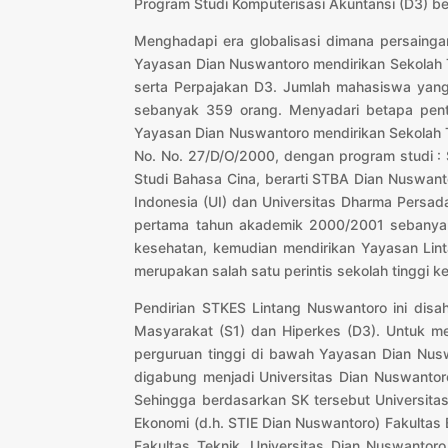
Program Studi Komputerisasi Akuntansi (D3) b
Menghadapi era globalisasi dimana persaing
Yayasan Dian Nuswantoro mendirikan Sekolah T
serta Perpajakan D3. Jumlah mahasiswa yan
sebanyak 359 orang. Menyadari betapa pent
Yayasan Dian Nuswantoro mendirikan Sekolah 
No. No. 27/D/O/2000, dengan program studi : 
Studi Bahasa Cina, berarti STBA Dian Nuswanto
Indonesia (UI) dan Universitas Dharma Persa
pertama tahun akademik 2000/2001 sebanyak 
kesehatan, kemudian mendirikan Yayasan Lin
merupakan salah satu perintis sekolah tinggi k
Pendirian STKES Lintang Nuswantoro ini dis
Masyarakat (S1) dan Hiperkes (D3). Untuk me
perguruan tinggi di bawah Yayasan Dian Nu
digabung menjadi Universitas Dian Nuswantor
Sehingga berdasarkan SK tersebut Universitas 
Ekonomi (d.h. STIE Dian Nuswantoro) Fakultas
Fakultas Teknik. Universitas Dian Nuswantor