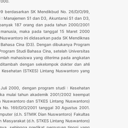
2000.
999 berdasarkan SK Mendikbud No. 26/D/O/99,
i : Manajemen S1 dan D3, Akuntansi S1 dan D3,
ebanyak 187 orang dan pada tahun 2000/2001
n manusia, maka pada tanggal 15 Maret 2000
 Nuswantoro ini didasarkan pada SK Mendiknas
an Bahasa Cina (D3). Dengan dibukanya Program
Program Studi Bahasa Cina, setelah Universitas
Jumlah mahasiswa yang diterima pada angkatan
 ditambah dengan sekelompok dokter dan ahli
i Kesehatan (STKES) Lintang Nuswantoro yang
Juli 2000, dengan program studi : Kesehatan
 maka mulai tahun akademik 2001/2002 keempat
n Nuswantoro dan STKES Lintang Nuswantoro)
ia No. 169/D/O/2001 tanggal 30 Agustus 2001.
Komputer (d.h. STMIK Dian Nuswantoro) Fakultas
an Masyarakat (d.h. STKES Lintang Nuswantoro)
nya, sehingga predikat perguruan tinggi yang