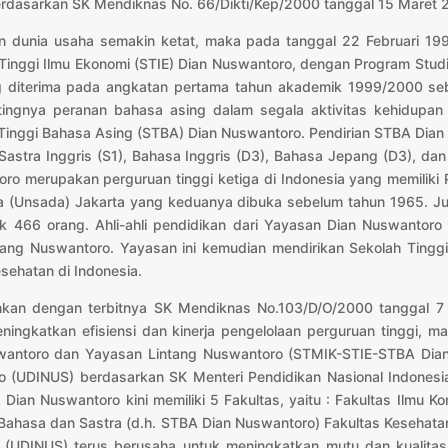
erdasarkan SK Mendiknas No. 66/Dikti/Kep/2000 tanggal 15 Maret 
an dunia usaha semakin ketat, maka pada tanggal 22 Februari 1
inggi Ilmu Ekonomi (STIE) Dian Nuswantoro, dengan Program Stud
g diterima pada angkatan pertama tahun akademik 1999/2000 s
ingnya peranan bahasa asing dalam segala aktivitas kehidupa
Tinggi Bahasa Asing (STBA) Dian Nuswantoro. Pendirian STBA Dian
Sastra Inggris (S1), Bahasa Inggris (D3), Bahasa Jepang (D3), d
ro merupakan perguruan tinggi ketiga di Indonesia yang memiliki 
da (Unsada) Jakarta yang keduanya dibuka sebelum tahun 1965. 
466 orang. Ahli-ahli pendidikan dari Yayasan Dian Nuswantoro
tang Nuswantoro. Yayasan ini kemudian mendirikan Sekolah Tingg
esehatan di Indonesia.
ahkan dengan terbitnya SK Mendiknas No.103/D/O/2000 tanggal 7 
ningkatkan efisiensi dan kinerja pengelolaan perguruan tinggi,
swantoro dan Yayasan Lintang Nuswantoro (STMIK-STIE-STBA Dia
o (UDINUS) berdasarkan SK Menteri Pendidikan Nasional Indones
Dian Nuswantoro kini memiliki 5 Fakultas, yaitu : Fakultas Ilmu 
 Bahasa dan Sastra (d.h. STBA Dian Nuswantoro) Fakultas Kesehat
o (UDINUS) terus berusaha untuk meningkatkan mutu dan kualitas