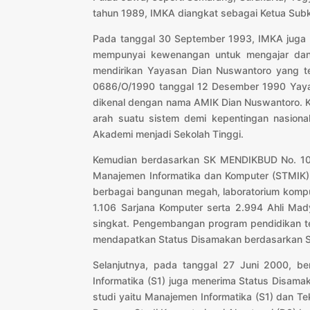
tahun 1989, IMKA diangkat sebagai Ketua Subk
Pada tanggal 30 September 1993, IMKA juga be
mempunyai kewenangan untuk mengajar dan m
mendirikan Yayasan Dian Nuswantoro yang te
0686/O/1990 tanggal 12 Desember 1990 Yaya
dikenal dengan nama AMIK Dian Nuswantoro. K
arah suatu sistem demi kepentingan nasion
Akademi menjadi Sekolah Tinggi.
Kemudian berdasarkan SK MENDIKBUD No. 10/
Manajemen Informatika dan Komputer (STMIK
berbagai bangunan megah, laboratorium komput
1.106 Sarjana Komputer serta 2.994 Ahli Ma
singkat. Pengembangan program pendidikan ter
mendapatkan Status Disamakan berdasarkan S
Selanjutnya, pada tanggal 27 Juni 2000, b
Informatika (S1) juga menerima Status Disama
studi yaitu Manajemen Informatika (S1) dan Te