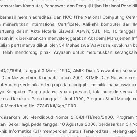
onsorsium Komputer, Pengawas dan Penguji Ujian Nasional Pendidi
rhasil meraih akreditasi dari NCC (The National Computing Centr
enerbitkan International Certificate. Ahli-ahli komputer dari
rtuang dalam Akte Notaris Siswadi Aswin, S.H., No. 18 tanggal
san ini diperkenankan menyelenggarakan Akademi Manajemen Inf
uliah pertamanya diikuti oleh 54 Mahasiswa Wawasan keyakinan b
al telah mendorong pihak Yayasan untuk merumuskan serangkaia
D/O/1994, tanggal 3 Maret 1994, AMIK Dian Nuswantoro secara r
) Dian Nuswantoro. Kini pada tahun 2001, STMIK Dian Nuswantor
er yang sedemikian lengkap dan canggih, memiliki mahasiswa aktif
dya Komputer. Tanpa adanya suatu prestasi, tak mungkin semua i
us dilakukan. Pada tanggal 1 Juni 1999, Program Studi Manajemen
K Mendikbud No. 273/Dikti/Kep/1999.
erdasarkan SK Mendikbud Nomor 210/DIKTI/Kep/2000, Program S
kan. Sekali lagi, pada tanggal 10 Agustus 2000, berdasarkan SK 
knik Informatika (S1) memperoleh Status Terakreditasi. Melengkap