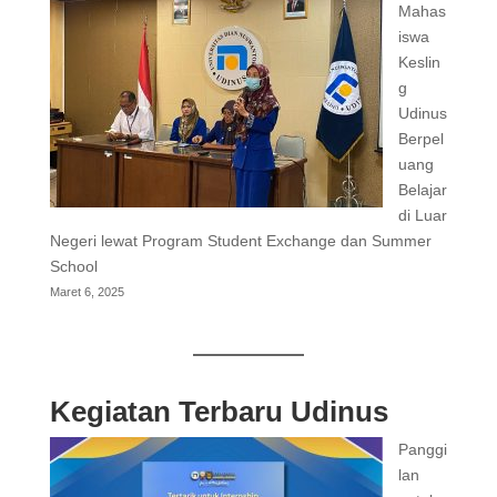
Mahas
iswa
Keslin
g
Udinus
Berpel
uang
Belajar
di Luar
Negeri lewat Program Student Exchange dan Summer
School
Maret 6, 2025
Kegiatan Terbaru Udinus
Panggi
lan