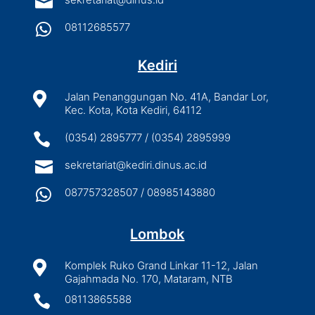


08112685577
Kediri

Jalan Penanggungan No. 41A, Bandar Lor,
Kec. Kota, Kota Kediri, 64112

(0354) 2895777 / (0354) 2895999

sekretariat@kediri.dinus.ac.id

087757328507 / 08985143880
Lombok

Komplek Ruko Grand Linkar 11-12, Jalan
Gajahmada No. 170, Mataram, NTB

08113865588