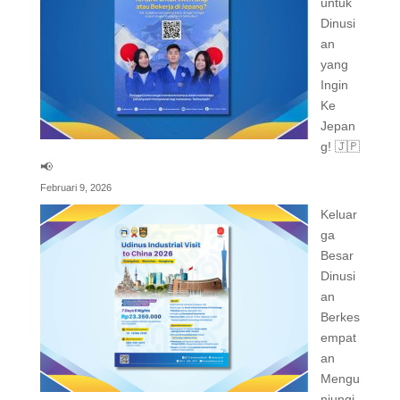
untuk
Dinusi
an
yang
Ingin
Ke
Jepan
g! 🇯🇵
📢
Februari 9, 2026
Keluar
ga
Besar
Dinusi
an
Berkes
empat
an
Mengu
njungi