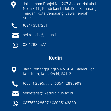

Jalan Imam Bonjol No. 207 & Jalan Nakula I
No. 5 - 11 , Pendrikan Kidul, Kec. Semarang
Tengah, Kota Semarang, Jawa Tengah,
50131

(024) 3517261

sekretariat@dinus.id

08112685577
Kediri

Jalan Penanggungan No. 41A, Bandar Lor,
Kec. Kota, Kota Kediri, 64112

(0354) 2895777 / (0354) 2895999

sekretariat@kediri.dinus.ac.id

087757328507 / 08985143880