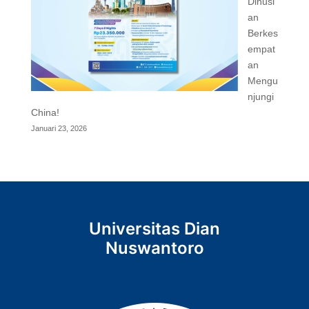
Dinusi
an
Berkes
empat
an
Mengu
njungi
China!
Januari 23, 2026
Universitas Dian
Nuswantoro