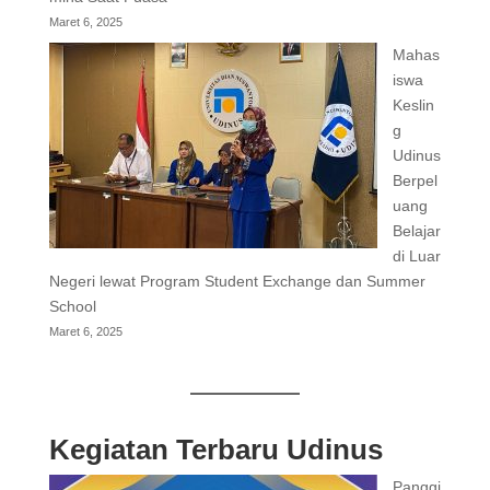
Maret 6, 2025
Mahas
iswa
Keslin
g
Udinus
Berpel
uang
Belajar
di Luar
Negeri lewat Program Student Exchange dan Summer
School
Maret 6, 2025
Kegiatan Terbaru Udinus
Panggi