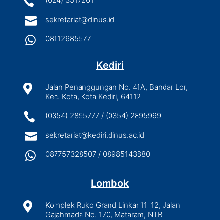

(024) 3517261

sekretariat@dinus.id

08112685577
Kediri

Jalan Penanggungan No. 41A, Bandar Lor,
Kec. Kota, Kota Kediri, 64112

(0354) 2895777 / (0354) 2895999

sekretariat@kediri.dinus.ac.id

087757328507 / 08985143880
Lombok

Komplek Ruko Grand Linkar 11-12, Jalan
Gajahmada No. 170, Mataram, NTB