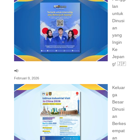
lan
untuk
Dinusi
an
yang
Ingin
Ke
Jepan
g! 🇯🇵
📢
Februari 9, 2026
Keluar
ga
Besar
Dinusi
an
Berkes
empat
an