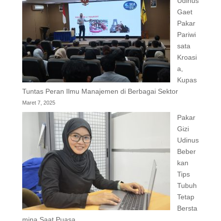
Udinus
Gaet
Pakar
Pariwi
sata
Kroasi
a,
Kupas
Tuntas Peran Ilmu Manajemen di Berbagai Sektor
Maret 7, 2025
Pakar
Gizi
Udinus
Beber
kan
Tips
Tubuh
Tetap
Bersta
mina Saat Puasa