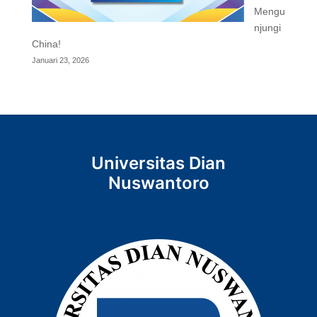
Mengu
njungi
China!
Januari 23, 2026
Universitas Dian
Nuswantoro