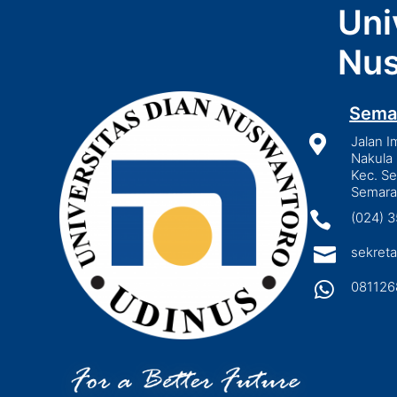
Uni
Nus
Sema

Jalan I
Nakula 
Kec. S
Semara

(024) 

sekreta

081126