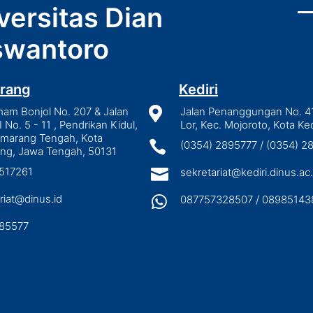
versitas Dian
wantoro
rang
Kediri
mam Bonjol No. 207 & Jalan

Jalan Penanggungan No. 4
I No. 5 - 11 , Pendrikan Kidul,
Lor, Kec. Mojoroto, Kota Ked
emarang Tengah, Kota

(0354) 2895777 / (0354) 
ng, Jawa Tengah, 50131
3517261

sekretariat@kediri.dinus.ac.
riat@dinus.id

087757328507 / 08985143
85577