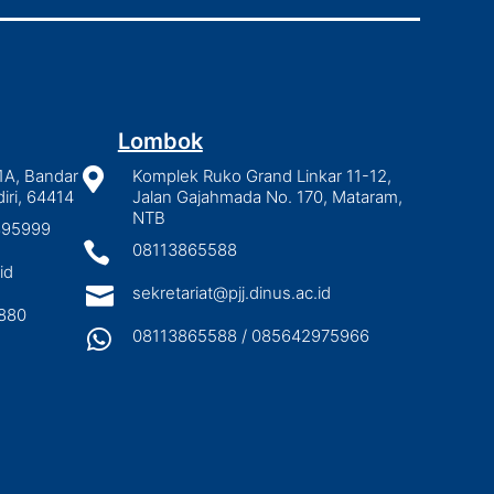
Lombok
1A, Bandar

Komplek Ruko Grand Linkar 11-12,
iri, 64414
Jalan Gajahmada No. 170, Mataram,
NTB
2895999

08113865588
id

sekretariat@pjj.dinus.ac.id
880

08113865588 / 085642975966