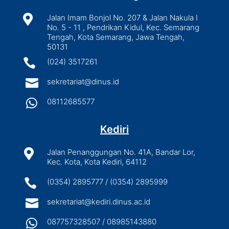

Jalan Imam Bonjol No. 207 & Jalan Nakula I
No. 5 - 11 , Pendrikan Kidul, Kec. Semarang
Tengah, Kota Semarang, Jawa Tengah,
50131

(024) 3517261

sekretariat@dinus.id

08112685577
Kediri

Jalan Penanggungan No. 41A, Bandar Lor,
Kec. Kota, Kota Kediri, 64112

(0354) 2895777 / (0354) 2895999

sekretariat@kediri.dinus.ac.id

087757328507 / 08985143880