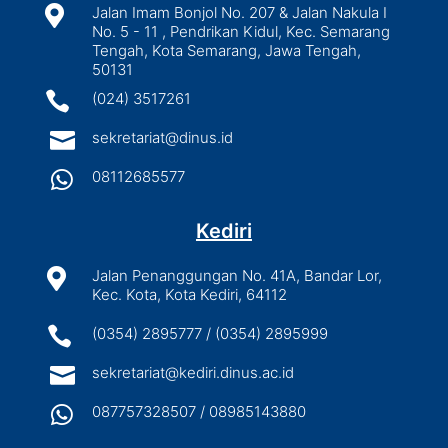

Jalan Imam Bonjol No. 207 & Jalan Nakula I
No. 5 - 11 , Pendrikan Kidul, Kec. Semarang
Tengah, Kota Semarang, Jawa Tengah,
50131

(024) 3517261

sekretariat@dinus.id

08112685577
Kediri

Jalan Penanggungan No. 41A, Bandar Lor,
Kec. Kota, Kota Kediri, 64112

(0354) 2895777 / (0354) 2895999

sekretariat@kediri.dinus.ac.id

087757328507 / 08985143880