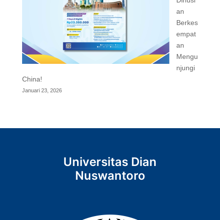
an
Berkes
empat
an
Mengu
njungi
China!
Januari 23, 2026
Universitas Dian
Nuswantoro