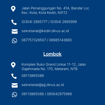

Jalan Penanggungan No. 41A, Bandar Lor,
Kec. Kota, Kota Kediri, 64112

(0354) 2895777 / (0354) 2895999

sekretariat@kediri.dinus.ac.id

087757328507 / 08985143880
Lombok

Komplek Ruko Grand Linkar 11-12, Jalan
Gajahmada No. 170, Mataram, NTB

08113865588

sekretariat@pjj.dinus.ac.id

08113865588 / 085642975966