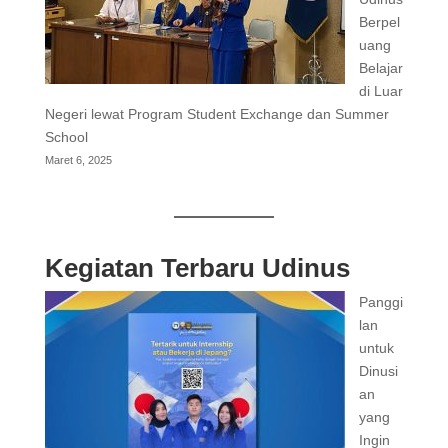
Berpel
uang
Belajar
di Luar
Negeri lewat Program Student Exchange dan Summer
School
Maret 6, 2025
Kegiatan Terbaru Udinus
Panggi
lan
untuk
Dinusi
an
yang
Ingin