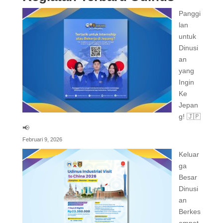
Panggi
lan
untuk
Dinusi
an
yang
Ingin
Ke
Jepan
g! 🇯🇵
📢
Februari 9, 2026
Keluar
ga
Besar
Dinusi
an
Berkes