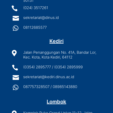
50131

(024) 3517261

sekretariat@dinus.id

08112685577
Kediri

Jalan Penanggungan No. 41A, Bandar Lor,
Kec. Kota, Kota Kediri, 64112

(0354) 2895777 / (0354) 2895999

sekretariat@kediri.dinus.ac.id

087757328507 / 08985143880
Lombok
Komplek Ruko Grand Linkar 11-12, Jalan