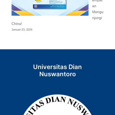
empat
an
Mengu
njungi
China!
Januari 23, 2026
Universitas Dian
Nuswantoro