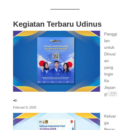
Kegiatan Terbaru Udinus
Panggi
lan
untuk
Dinusi
an
yang
Ingin
Ke
Jepan
g! 🇯🇵
📢
Februari 9, 2026
Keluar
ga
Besar