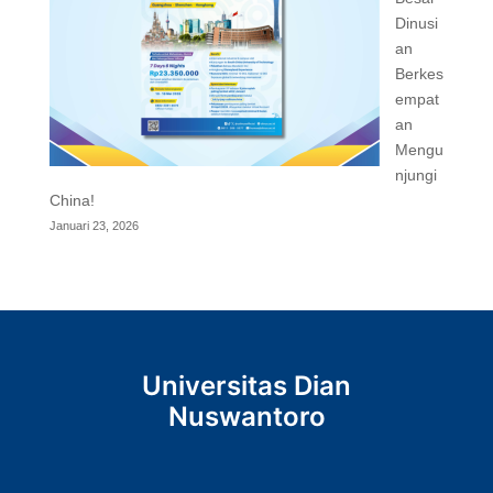
Dinusi
an
Berkes
empat
an
Mengu
njungi
China!
Januari 23, 2026
Universitas Dian
Nuswantoro