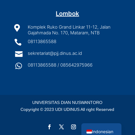
Lombok

Komplek Ruko Grand Linkar 11-12, Jalan
Gajahmada No. 170, Mataram, NTB

08113865588

sekretariat@pjj.dinus.ac.id

08113865588 / 085642975966
UNIVERSITAS DIAN NUSWANTORO
Copyright © 2023 UDI UDINUS All right Reserved
English
Indonesian