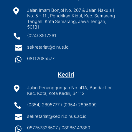

Jalan Imam Bonjol No. 207 & Jalan Nakula I
No. 5 - 11 , Pendrikan Kidul, Kec. Semarang
Tengah, Kota Semarang, Jawa Tengah,
50131

(024) 3517261

sekretariat@dinus.id

08112685577
Kediri

Jalan Penanggungan No. 41A, Bandar Lor,
Kec. Kota, Kota Kediri, 64112

(0354) 2895777 / (0354) 2895999

sekretariat@kediri.dinus.ac.id

087757328507 / 08985143880