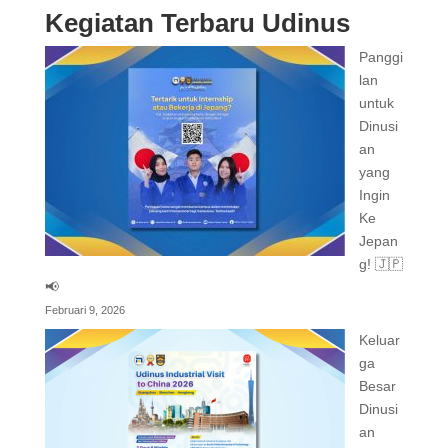
Kegiatan Terbaru Udinus
Panggi
lan
untuk
Dinusi
an
yang
Ingin
Ke
Jepan
g! 🇯🇵
📢
Februari 9, 2026
Keluar
ga
Besar
Dinusi
an