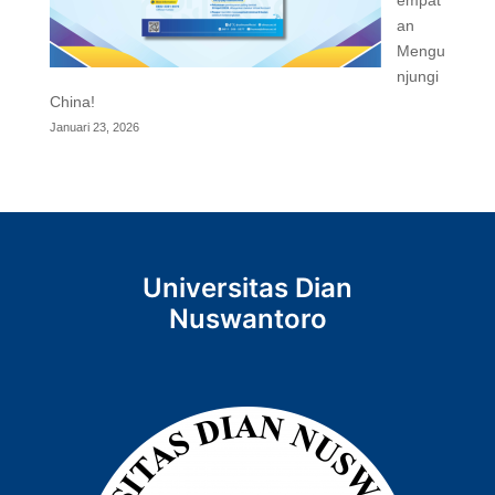
empat
an
Mengu
njungi
China!
Januari 23, 2026
Universitas Dian
Nuswantoro