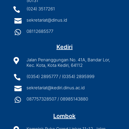
50131

(024) 3517261

sekretariat@dinus.id

08112685577
Kediri

Jalan Penanggungan No. 41A, Bandar Lor,
Kec. Kota, Kota Kediri, 64112

(0354) 2895777 / (0354) 2895999

sekretariat@kediri.dinus.ac.id

087757328507 / 08985143880
Lombok
Komplek Ruko Grand Linkar 11-12, Jalan