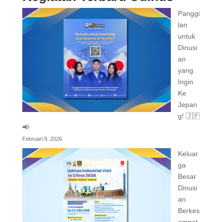
Panggi
lan
untuk
Dinusi
an
yang
Ingin
Ke
Jepan
g! 🇯🇵
📢
Februari 9, 2026
Keluar
ga
Besar
Dinusi
an
Berkes