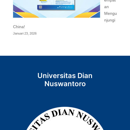
empat
an
Mengu
njungi
China!
Januari 23, 2026
Universitas Dian
Nuswantoro