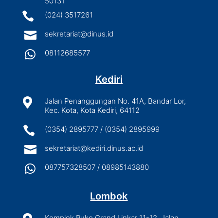
50131

(024) 3517261

sekretariat@dinus.id

08112685577
Kediri

Jalan Penanggungan No. 41A, Bandar Lor,
Kec. Kota, Kota Kediri, 64112

(0354) 2895777 / (0354) 2895999

sekretariat@kediri.dinus.ac.id

087757328507 / 08985143880
Lombok
Komplek Ruko Grand Linkar 11-12, Jalan