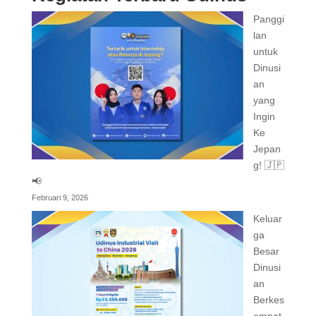
Panggi
lan
untuk
Dinusi
an
yang
Ingin
Ke
Jepan
g! 🇯🇵
📢
Februari 9, 2026
Keluar
ga
Besar
Dinusi
an
Berkes