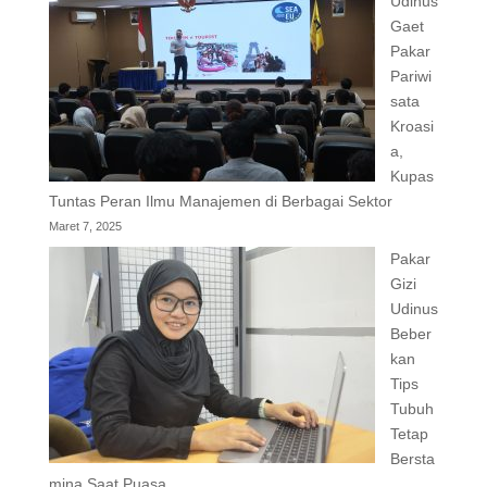
Udinus
Gaet
Pakar
Pariwi
sata
Kroasi
a,
Kupas
Tuntas Peran Ilmu Manajemen di Berbagai Sektor
Maret 7, 2025
Pakar
Gizi
Udinus
Beber
kan
Tips
Tubuh
Tetap
Bersta
mina Saat Puasa