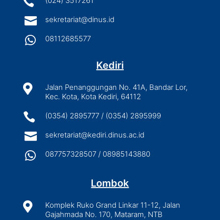

(024) 3517261

sekretariat@dinus.id

08112685577
Kediri

Jalan Penanggungan No. 41A, Bandar Lor,
Kec. Kota, Kota Kediri, 64112

(0354) 2895777 / (0354) 2895999

sekretariat@kediri.dinus.ac.id

087757328507 / 08985143880
Lombok

Komplek Ruko Grand Linkar 11-12, Jalan
Gajahmada No. 170, Mataram, NTB