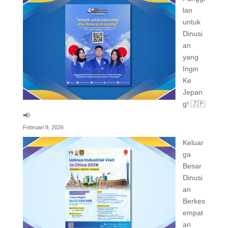
lan
untuk
Dinusi
an
yang
Ingin
Ke
Jepan
g! 🇯🇵
📢
Februari 9, 2026
Keluar
ga
Besar
Dinusi
an
Berkes
empat
an