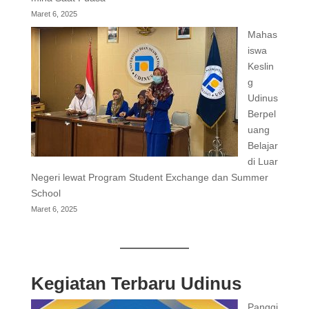
Maret 6, 2025
Mahas
iswa
Keslin
g
Udinus
Berpel
uang
Belajar
di Luar
Negeri lewat Program Student Exchange dan Summer
School
Maret 6, 2025
Kegiatan Terbaru Udinus
Panggi