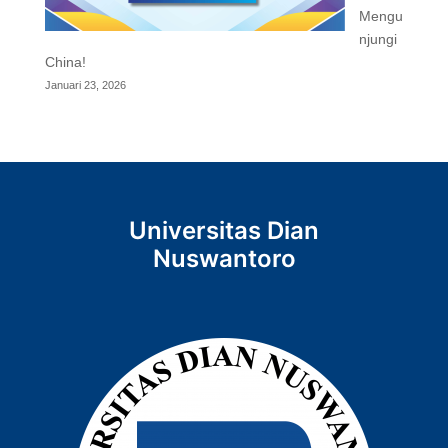
Mengu
njungi
China!
Januari 23, 2026
Universitas Dian
Nuswantoro