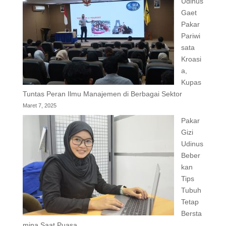
Udinus
Gaet
Pakar
Pariwi
sata
Kroasi
a,
Kupas
Tuntas Peran Ilmu Manajemen di Berbagai Sektor
Maret 7, 2025
Pakar
Gizi
Udinus
Beber
kan
Tips
Tubuh
Tetap
Bersta
mina Saat Puasa