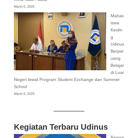
Maret 6, 2025
Mahas
iswa
Keslin
g
Udinus
Berpel
uang
Belajar
di Luar
Negeri lewat Program Student Exchange dan Summer
School
Maret 6, 2025
Kegiatan Terbaru Udinus
Panggi