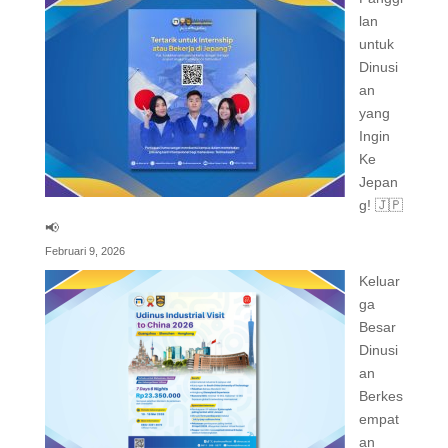
lan
untuk
Dinusi
an
yang
Ingin
Ke
Jepan
g! 🇯🇵
📢
Februari 9, 2026
Keluar
ga
Besar
Dinusi
an
Berkes
empat
an