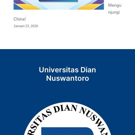
Mengu
njungi
China!
Januari 23, 2026
Universitas Dian
Nuswantoro