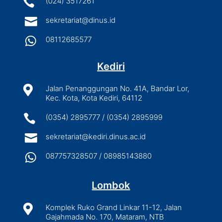

(024) 3517261

sekretariat@dinus.id

08112685577
Kediri

Jalan Penanggungan No. 41A, Bandar Lor,
Kec. Kota, Kota Kediri, 64112

(0354) 2895777 / (0354) 2895999

sekretariat@kediri.dinus.ac.id

087757328507 / 08985143880
Lombok

Komplek Ruko Grand Linkar 11-12, Jalan
Gajahmada No. 170, Mataram, NTB