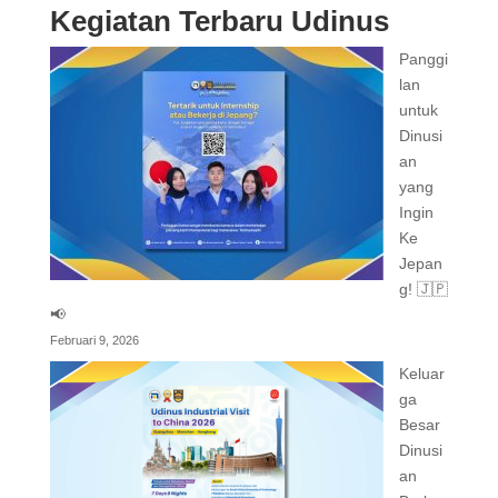
Kegiatan Terbaru Udinus
Panggi
lan
untuk
Dinusi
an
yang
Ingin
Ke
Jepan
g! 🇯🇵
📢
Februari 9, 2026
Keluar
ga
Besar
Dinusi
an