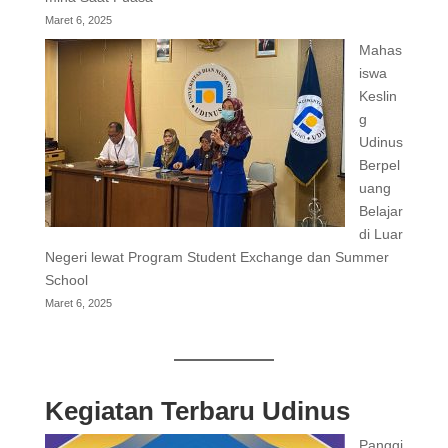
Maret 6, 2025
Mahas
iswa
Keslin
g
Udinus
Berpel
uang
Belajar
di Luar
Negeri lewat Program Student Exchange dan Summer
School
Maret 6, 2025
Kegiatan Terbaru Udinus
Panggi