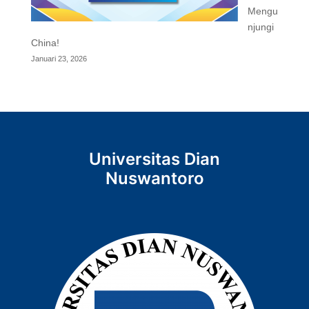
Mengu
njungi
China!
Januari 23, 2026
Universitas Dian
Nuswantoro