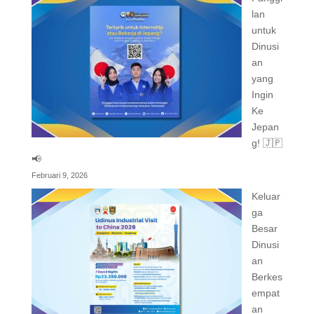
lan
untuk
Dinusi
an
yang
Ingin
Ke
Jepan
g! 🇯🇵
📢
Februari 9, 2026
Keluar
ga
Besar
Dinusi
an
Berkes
empat
an