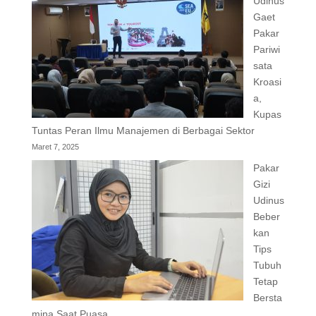
Udinus
Gaet
Pakar
Pariwi
sata
Kroasi
a,
Kupas
Tuntas Peran Ilmu Manajemen di Berbagai Sektor
Maret 7, 2025
Pakar
Gizi
Udinus
Beber
kan
Tips
Tubuh
Tetap
Bersta
mina Saat Puasa