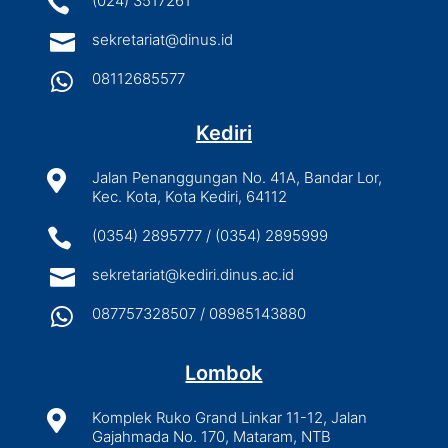

(024) 3517261

sekretariat@dinus.id

08112685577
Kediri

Jalan Penanggungan No. 41A, Bandar Lor,
Kec. Kota, Kota Kediri, 64112

(0354) 2895777 / (0354) 2895999

sekretariat@kediri.dinus.ac.id

087757328507 / 08985143880
Lombok

Komplek Ruko Grand Linkar 11-12, Jalan
Gajahmada No. 170, Mataram, NTB