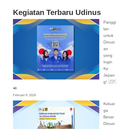
Kegiatan Terbaru Udinus
Panggi
lan
untuk
Dinusi
an
yang
Ingin
Ke
Jepan
g! 🇯🇵
📢
Februari 9, 2026
Keluar
ga
Besar
Dinusi