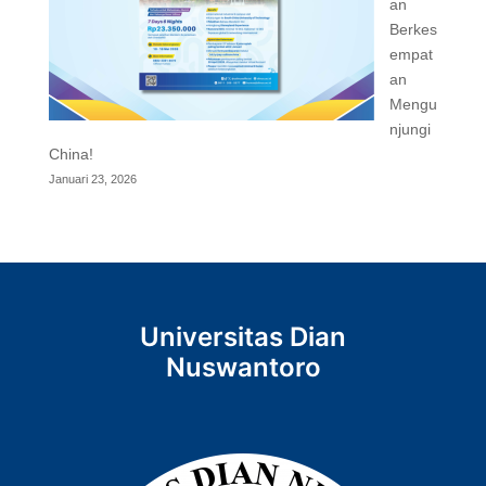
an
Berkes
empat
an
Mengu
njungi
China!
Januari 23, 2026
Universitas Dian
Nuswantoro