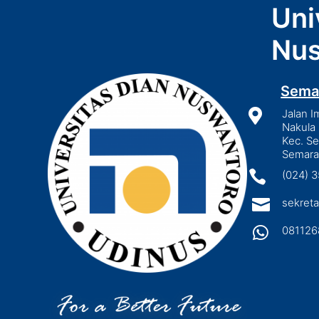
Uni
Nus
Sema

Jalan I
Nakula 
Kec. S
Semara

(024) 

sekreta

081126