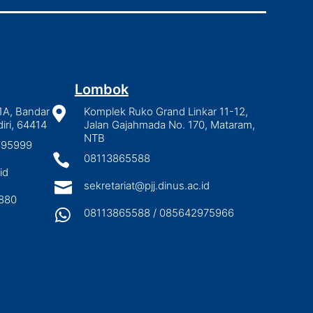
Lombok
1A, Bandar

Komplek Ruko Grand Linkar 11-12,
iri, 64414
Jalan Gajahmada No. 170, Mataram,
NTB
2895999

08113865588
id

sekretariat@pjj.dinus.ac.id
880

08113865588 / 085642975966