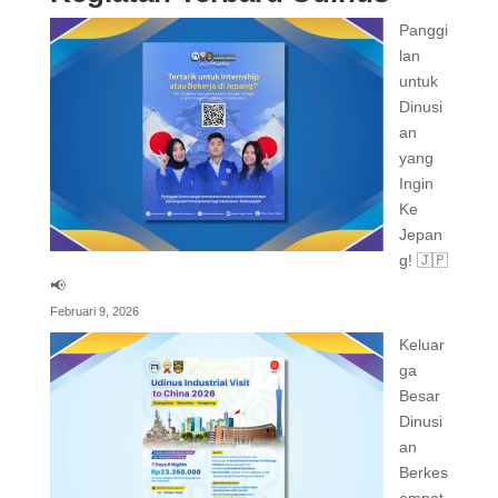
Panggi
lan
untuk
Dinusi
an
yang
Ingin
Ke
Jepan
g! 🇯🇵
📢
Februari 9, 2026
Keluar
ga
Besar
Dinusi
an
Berkes