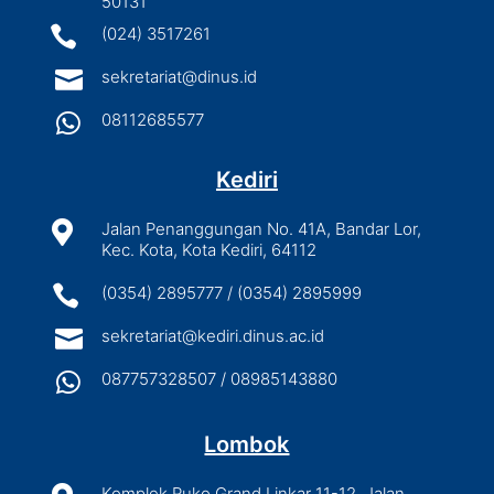
50131

(024) 3517261

sekretariat@dinus.id

08112685577
Kediri

Jalan Penanggungan No. 41A, Bandar Lor,
Kec. Kota, Kota Kediri, 64112

(0354) 2895777 / (0354) 2895999

sekretariat@kediri.dinus.ac.id

087757328507 / 08985143880
Lombok
Komplek Ruko Grand Linkar 11-12, Jalan