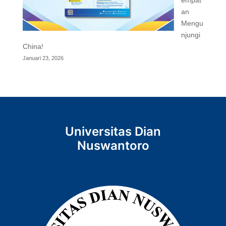
empat
an
Mengu
njungi
China!
Januari 23, 2026
Universitas Dian
Nuswantoro