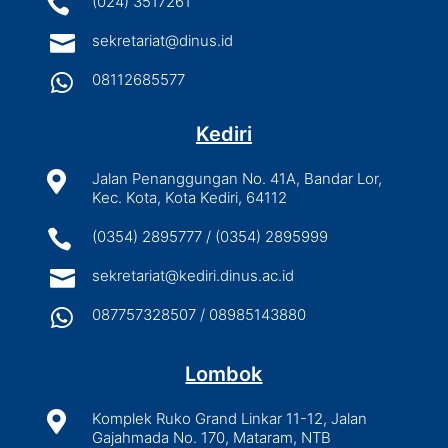

(024) 3517261

sekretariat@dinus.id

08112685577
Kediri

Jalan Penanggungan No. 41A, Bandar Lor,
Kec. Kota, Kota Kediri, 64112

(0354) 2895777 / (0354) 2895999

sekretariat@kediri.dinus.ac.id

087757328507 / 08985143880
Lombok

Komplek Ruko Grand Linkar 11-12, Jalan
Gajahmada No. 170, Mataram, NTB