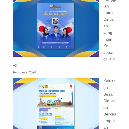
lan
untuk
Dinusi
an
yang
Ingin
Ke
Jepan
g! 🇯🇵
📢
Februari 9, 2026
Keluar
ga
Besar
Dinusi
an
Berkes
empat
an