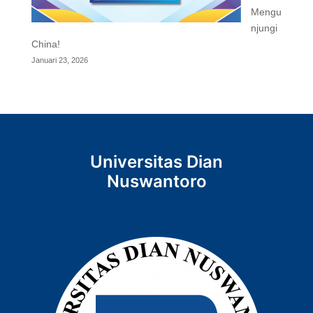
Mengu
njungi
China!
Januari 23, 2026
Universitas Dian
Nuswantoro