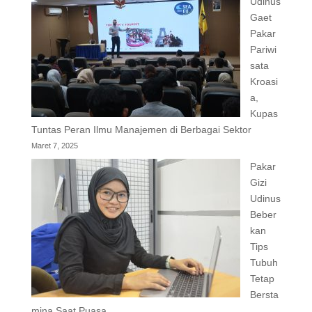
Udinus
Gaet
Pakar
Pariwi
sata
Kroasi
a,
Kupas
Tuntas Peran Ilmu Manajemen di Berbagai Sektor
Maret 7, 2025
Pakar
Gizi
Udinus
Beber
kan
Tips
Tubuh
Tetap
Bersta
mina Saat Puasa