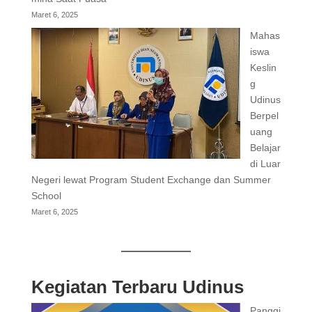
Maret 6, 2025
Mahas
iswa
Keslin
g
Udinus
Berpel
uang
Belajar
di Luar
Negeri lewat Program Student Exchange dan Summer
School
Maret 6, 2025
Kegiatan Terbaru Udinus
Panggi