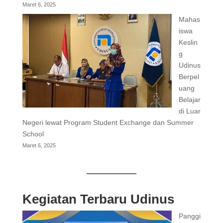
Maret 6, 2025
Mahas
iswa
Keslin
g
Udinus
Berpel
uang
Belajar
di Luar
Negeri lewat Program Student Exchange dan Summer
School
Maret 6, 2025
Kegiatan Terbaru Udinus
Panggi