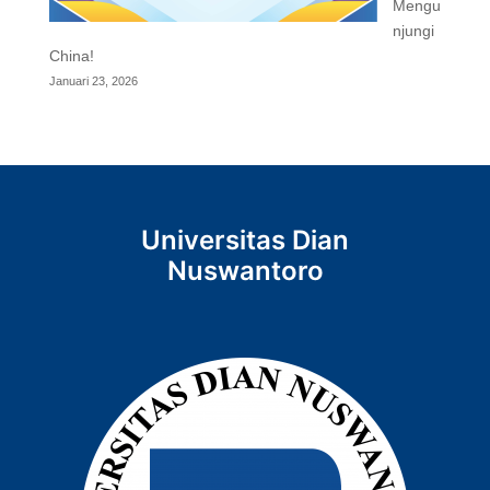
Mengu
njungi
China!
Januari 23, 2026
Universitas Dian
Nuswantoro