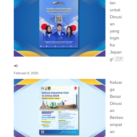
lan
untuk
Dinusi
an
yang
Ingin
Ke
Jepan
g! 🇯🇵
📢
Februari 9, 2026
Keluar
ga
Besar
Dinusi
an
Berkes
empat
an