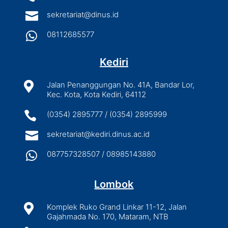

sekretariat@dinus.id

08112685577
Kediri

Jalan Penanggungan No. 41A, Bandar Lor,
Kec. Kota, Kota Kediri, 64112

(0354) 2895777 / (0354) 2895999

sekretariat@kediri.dinus.ac.id

087757328507 / 08985143880
Lombok

Komplek Ruko Grand Linkar 11-12, Jalan
Gajahmada No. 170, Mataram, NTB