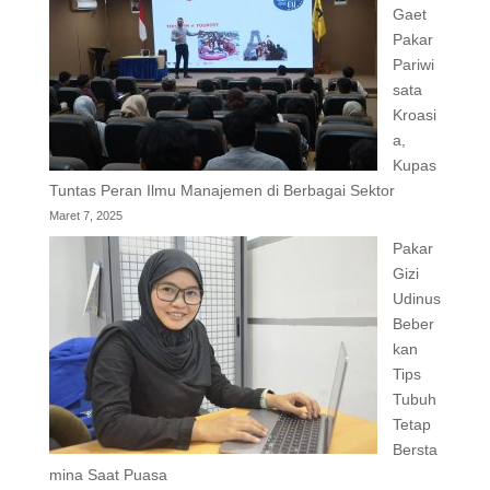
Gaet
Pakar
Pariwi
sata
Kroasi
a,
Kupas
Tuntas Peran Ilmu Manajemen di Berbagai Sektor
Maret 7, 2025
Pakar
Gizi
Udinus
Beber
kan
Tips
Tubuh
Tetap
Bersta
mina Saat Puasa