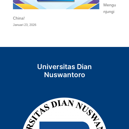
Mengu
njungi
China!
Januari 23, 2026
Universitas Dian
Nuswantoro