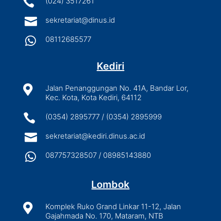

(024) 3517261

sekretariat@dinus.id

08112685577
Kediri

Jalan Penanggungan No. 41A, Bandar Lor,
Kec. Kota, Kota Kediri, 64112

(0354) 2895777 / (0354) 2895999

sekretariat@kediri.dinus.ac.id

087757328507 / 08985143880
Lombok

Komplek Ruko Grand Linkar 11-12, Jalan
Gajahmada No. 170, Mataram, NTB