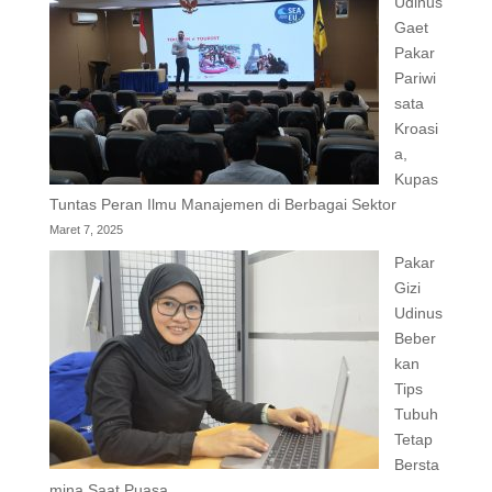
Udinus
Gaet
Pakar
Pariwi
sata
Kroasi
a,
Kupas
Tuntas Peran Ilmu Manajemen di Berbagai Sektor
Maret 7, 2025
Pakar
Gizi
Udinus
Beber
kan
Tips
Tubuh
Tetap
Bersta
mina Saat Puasa