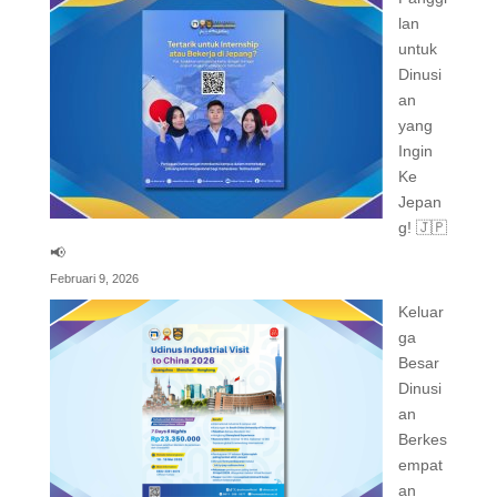
lan
untuk
Dinusi
an
yang
Ingin
Ke
Jepan
g! 🇯🇵
📢
Februari 9, 2026
Keluar
ga
Besar
Dinusi
an
Berkes
empat
an