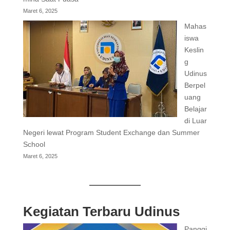
Maret 6, 2025
Mahas
iswa
Keslin
g
Udinus
Berpel
uang
Belajar
di Luar
Negeri lewat Program Student Exchange dan Summer
School
Maret 6, 2025
Kegiatan Terbaru Udinus
Panggi