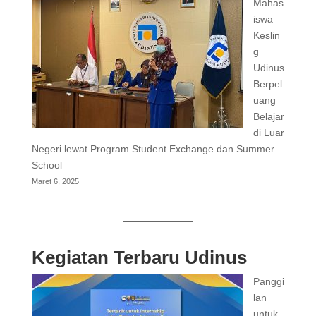
Mahas
iswa
Keslin
g
Udinus
Berpel
uang
Belajar
di Luar
Negeri lewat Program Student Exchange dan Summer
School
Maret 6, 2025
Kegiatan Terbaru Udinus
Panggi
lan
untuk