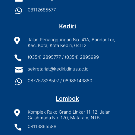

08112685577
Kediri

Jalan Penanggungan No. 41A, Bandar Lor,
Kec. Kota, Kota Kediri, 64112

(0354) 2895777 / (0354) 2895999

sekretariat@kediri.dinus.ac.id

087757328507 / 08985143880
Lombok

Komplek Ruko Grand Linkar 11-12, Jalan
Gajahmada No. 170, Mataram, NTB

08113865588