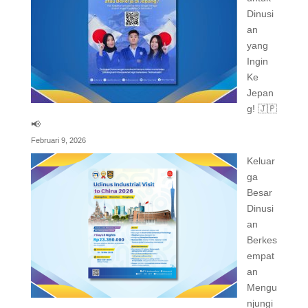
Dinusi
an
yang
Ingin
Ke
Jepan
g! 🇯🇵
📢
Februari 9, 2026
Keluar
ga
Besar
Dinusi
an
Berkes
empat
an
Mengu
njungi