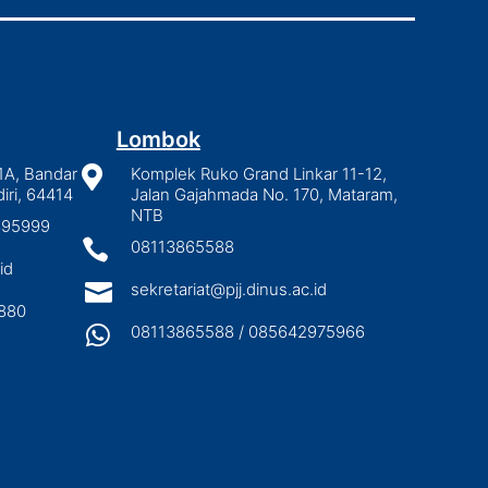
Lombok
1A, Bandar

Komplek Ruko Grand Linkar 11-12,
iri, 64414
Jalan Gajahmada No. 170, Mataram,
NTB
2895999

08113865588
id

sekretariat@pjj.dinus.ac.id
880

08113865588 / 085642975966