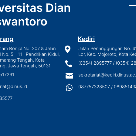
versitas Dian
wantoro
rang
Kediri
mam Bonjol No. 207 & Jalan

Jalan Penanggungan No. 4
I No. 5 - 11 , Pendrikan Kidul,
Lor, Kec. Mojoroto, Kota Ked
emarang Tengah, Kota

(0354) 2895777 / (0354) 
ng, Jawa Tengah, 50131
3517261

sekretariat@kediri.dinus.ac.
riat@dinus.id

087757328507 / 08985143
85577