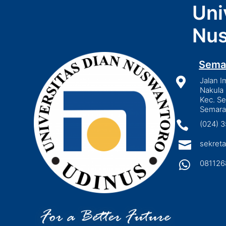
Uni
Nus
Sema

Jalan I
Nakula 
Kec. S
Semara

(024) 

sekreta

081126