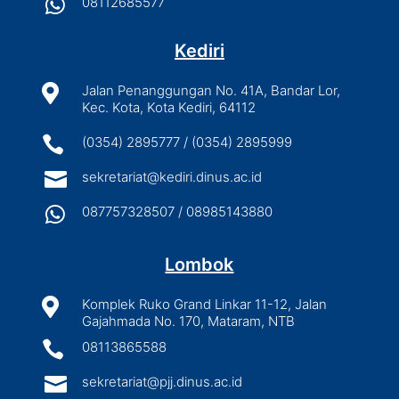

08112685577
Kediri

Jalan Penanggungan No. 41A, Bandar Lor,
Kec. Kota, Kota Kediri, 64112

(0354) 2895777 / (0354) 2895999

sekretariat@kediri.dinus.ac.id

087757328507 / 08985143880
Lombok

Komplek Ruko Grand Linkar 11-12, Jalan
Gajahmada No. 170, Mataram, NTB

08113865588

sekretariat@pjj.dinus.ac.id