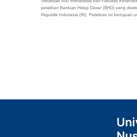
Sebanyak 600 mahasiswa dari Fakultas Kesehata
pelatihan Bantuan Hidup Dasar (BHD) yang disel
Republik Indonesia (RI). Pelatihan ini bertujuan
Uni
Nus