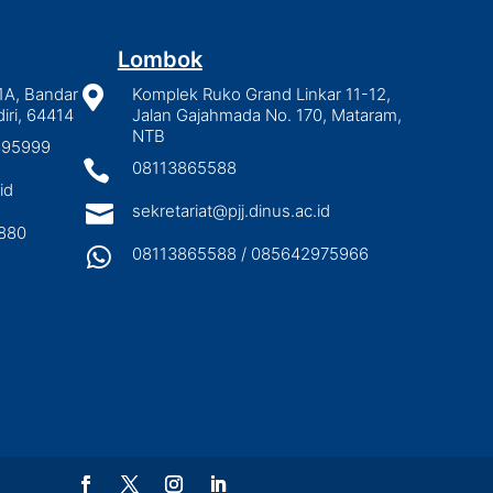
Lombok
1A, Bandar

Komplek Ruko Grand Linkar 11-12,
iri, 64414
Jalan Gajahmada No. 170, Mataram,
NTB
2895999

08113865588
id

sekretariat@pjj.dinus.ac.id
880

08113865588 / 085642975966