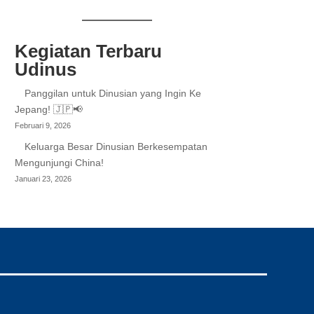
Kegiatan Terbaru
Udinus
Panggilan untuk Dinusian yang Ingin Ke
Jepang! 🇯🇵📢
Februari 9, 2026
Keluarga Besar Dinusian Berkesempatan
Mengunjungi China!
Januari 23, 2026