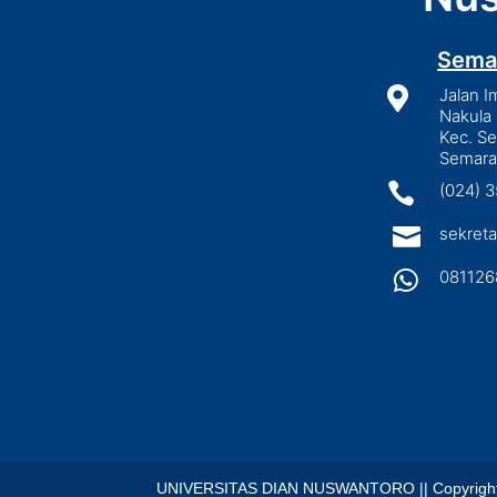
Sema

Jalan I
Nakula 
Kec. S
Semara

(024) 

sekreta

081126
UNIVERSITAS DIAN NUSWANTORO || Copyright © 