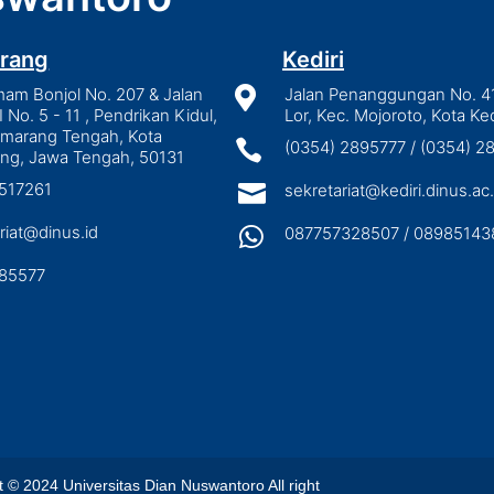
rang
Kediri
mam Bonjol No. 207 & Jalan

Jalan Penanggungan No. 4
I No. 5 - 11 , Pendrikan Kidul,
Lor, Kec. Mojoroto, Kota Ked
emarang Tengah, Kota

(0354) 2895777 / (0354) 
ng, Jawa Tengah, 50131
3517261

sekretariat@kediri.dinus.ac.
riat@dinus.id

087757328507 / 08985143
85577
2024 Universitas Dian Nuswantoro All right