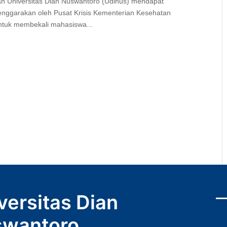
n Universitas Dian Nuswantoro (Udinus) mendapat
enggarakan oleh Pusat Krisis Kementerian Kesehatan
 untuk membekali mahasiswa...
versitas Dian
wantoro