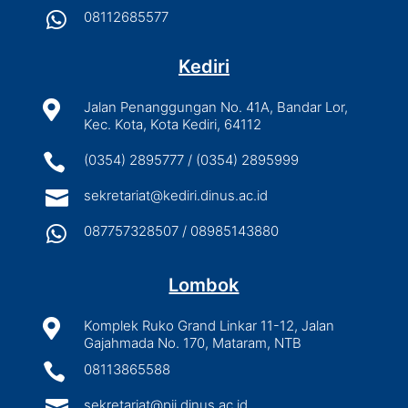

08112685577
Kediri

Jalan Penanggungan No. 41A, Bandar Lor,
Kec. Kota, Kota Kediri, 64112

(0354) 2895777 / (0354) 2895999

sekretariat@kediri.dinus.ac.id

087757328507 / 08985143880
Lombok

Komplek Ruko Grand Linkar 11-12, Jalan
Gajahmada No. 170, Mataram, NTB

08113865588

sekretariat@pjj.dinus.ac.id