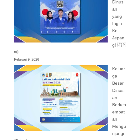
Dinusi
an
yang
Ingin
Ke
Jepan
g! 🇯🇵
📢
Februari 9, 2026
Keluar
ga
Besar
Dinusi
an
Berkes
empat
an
Mengu
njungi