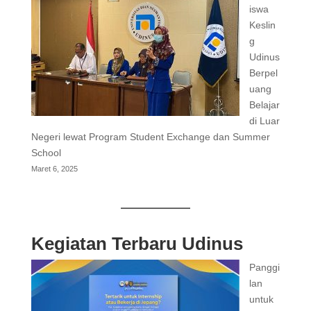
iswa
Keslin
g
Udinus
Berpel
uang
Belajar
di Luar
Negeri lewat Program Student Exchange dan Summer
School
Maret 6, 2025
Kegiatan Terbaru Udinus
Panggi
lan
untuk