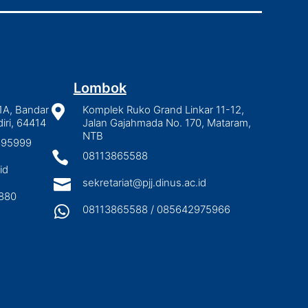
Lombok
1A, Bandar

Komplek Ruko Grand Linkar 11-12,
iri, 64414
Jalan Gajahmada No. 170, Mataram,
NTB
2895999

08113865588
id

sekretariat@pjj.dinus.ac.id
880

08113865588 / 085642975966