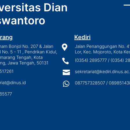
versitas Dian
wantoro
rang
Kediri
mam Bonjol No. 207 & Jalan

Jalan Penanggungan No. 4
I No. 5 - 11 , Pendrikan Kidul,
Lor, Kec. Mojoroto, Kota Ked
emarang Tengah, Kota

(0354) 2895777 / (0354) 
ng, Jawa Tengah, 50131
3517261

sekretariat@kediri.dinus.ac.
riat@dinus.id

087757328507 / 08985143
85577