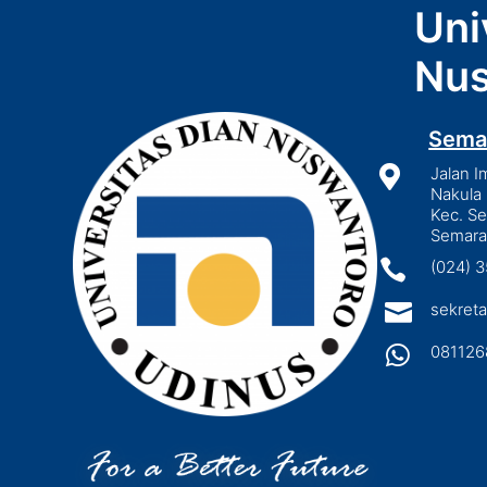
Uni
Nus
Sema

Jalan I
Nakula 
Kec. S
Semara

(024) 

sekreta

081126