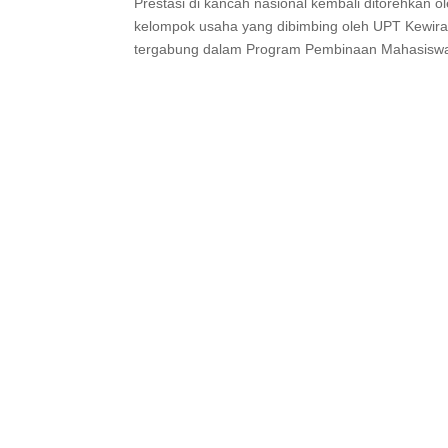
Prestasi di kancah nasional kembali ditorehkan o
kelompok usaha yang dibimbing oleh UPT Kewir
tergabung dalam Program Pembinaan Mahasiswa 