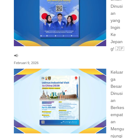
Dinusi
an
yang
Ingin
Ke
Jepan
g! 🇯🇵
📢
Februari 9, 2026
Keluar
ga
Besar
Dinusi
an
Berkes
empat
an
Mengu
njungi