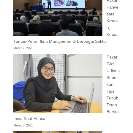
Pakar
Pariwi
sata
Kroasi
a,
Kupas
Tuntas Peran Ilmu Manajemen di Berbagai Sektor
Maret 7, 2025
Pakar
Gizi
Udinus
Beber
kan
Tips
Tubuh
Tetap
Bersta
mina Saat Puasa
Maret 6, 2025