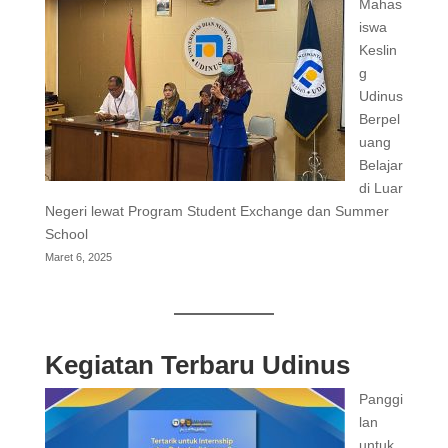
Mahas
iswa
Keslin
g
Udinus
Berpel
uang
Belajar
di Luar
Negeri lewat Program Student Exchange dan Summer
School
Maret 6, 2025
Kegiatan Terbaru Udinus
Panggi
lan
untuk