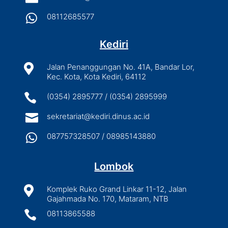

08112685577
Kediri

Jalan Penanggungan No. 41A, Bandar Lor,
Kec. Kota, Kota Kediri, 64112

(0354) 2895777 / (0354) 2895999

sekretariat@kediri.dinus.ac.id

087757328507 / 08985143880
Lombok

Komplek Ruko Grand Linkar 11-12, Jalan
Gajahmada No. 170, Mataram, NTB

08113865588