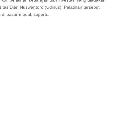
kuti pelatihan keuangan dan investasi yang diadakan
itas Dian Nuswantoro (Udinus). Pelatihan tersebut
di pasar modal, seperti...