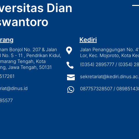
versitas Dian
wantoro
rang
Kediri
mam Bonjol No. 207 & Jalan

Jalan Penanggungan No. 4
I No. 5 - 11 , Pendrikan Kidul,
Lor, Kec. Mojoroto, Kota Ked
emarang Tengah, Kota

(0354) 2895777 / (0354) 
ng, Jawa Tengah, 50131
3517261

sekretariat@kediri.dinus.ac.
riat@dinus.id

087757328507 / 08985143
85577