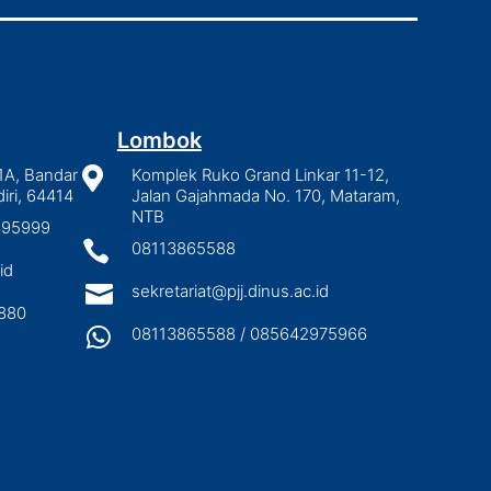
Lombok
1A, Bandar

Komplek Ruko Grand Linkar 11-12,
iri, 64414
Jalan Gajahmada No. 170, Mataram,
NTB
2895999

08113865588
id

sekretariat@pjj.dinus.ac.id
880

08113865588 / 085642975966