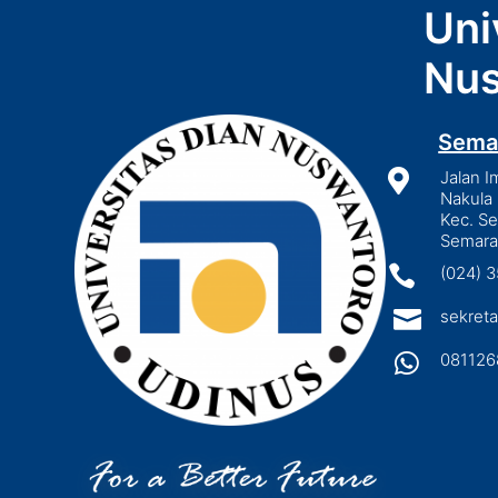
Uni
Nus
Sema

Jalan I
Nakula 
Kec. S
Semara

(024) 

sekreta

081126