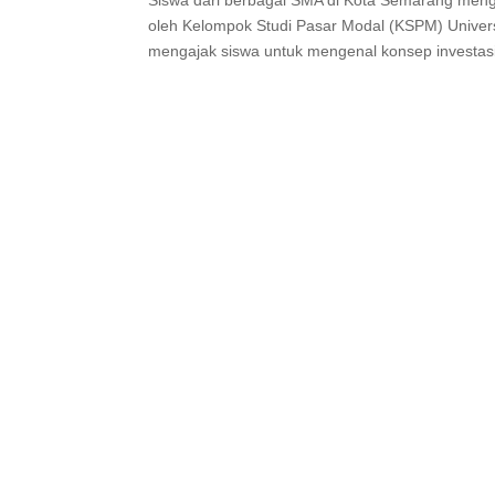
Siswa dari berbagai SMA di Kota Semarang mengi
oleh Kelompok Studi Pasar Modal (KSPM) Univers
mengajak siswa untuk mengenal konsep investasi 