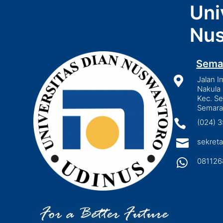
Uni
Nus
Sema

Jalan I
Nakula 
Kec. S
Semara

(024) 

sekreta

081126