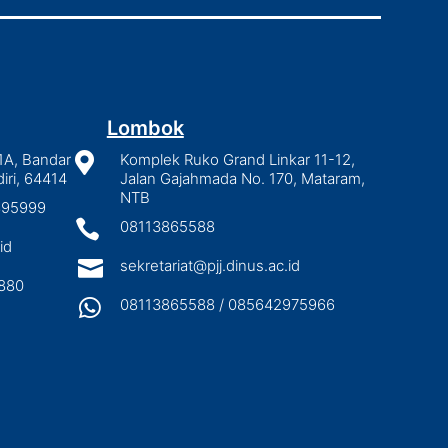
Lombok
1A, Bandar

Komplek Ruko Grand Linkar 11-12,
iri, 64414
Jalan Gajahmada No. 170, Mataram,
NTB
2895999

08113865588
id

sekretariat@pjj.dinus.ac.id
880

08113865588 / 085642975966