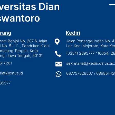
versitas Dian
wantoro
rang
Kediri
mam Bonjol No. 207 & Jalan

Jalan Penanggungan No. 4
I No. 5 - 11 , Pendrikan Kidul,
Lor, Kec. Mojoroto, Kota Ked
emarang Tengah, Kota

(0354) 2895777 / (0354) 
ng, Jawa Tengah, 50131
3517261

sekretariat@kediri.dinus.ac.
riat@dinus.id

087757328507 / 08985143
85577