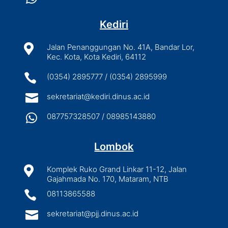
Kediri

Jalan Penanggungan No. 41A, Bandar Lor,
Kec. Kota, Kota Kediri, 64112

(0354) 2895777 / (0354) 2895999

sekretariat@kediri.dinus.ac.id

087757328507 / 08985143880
Lombok

Komplek Ruko Grand Linkar 11-12, Jalan
Gajahmada No. 170, Mataram, NTB

08113865588

sekretariat@pjj.dinus.ac.id