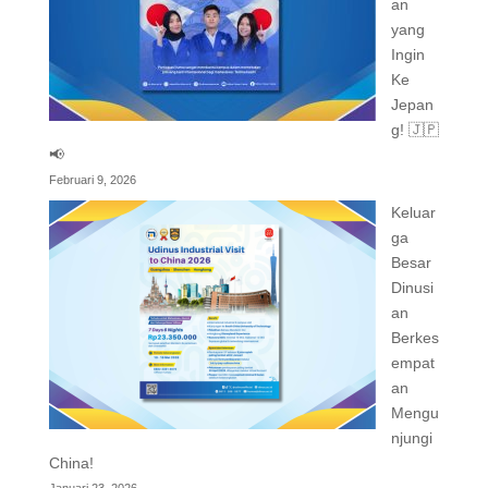
an
yang
Ingin
Ke
Jepan
g! 🇯🇵
📢
Februari 9, 2026
Keluar
ga
Besar
Dinusi
an
Berkes
empat
an
Mengu
njungi
China!
Januari 23, 2026