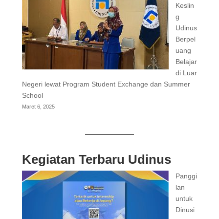
Keslin
g
Udinus
Berpel
uang
Belajar
di Luar
Negeri lewat Program Student Exchange dan Summer
School
Maret 6, 2025
Kegiatan Terbaru Udinus
Panggi
lan
untuk
Dinusi