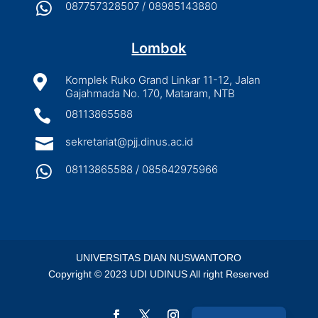

087757328507 / 08985143880
Lombok

Komplek Ruko Grand Linkar 11-12, Jalan
Gajahmada No. 170, Mataram, NTB

08113865588

sekretariat@pjj.dinus.ac.id

08113865588 / 085642975966
UNIVERSITAS DIAN NUSWANTORO
Copyright © 2023 UDI UDINUS All right Reserved
English