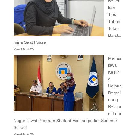
Beber
kan
Tips
Tubuh
Tetap
Bersta
mina Saat Puasa
Maret 6, 2025
Mahas
iswa
Keslin
g
Udinus
Berpel
uang
Belajar
di Luar
Negeri lewat Program Student Exchange dan Summer
School
Maret 6, 2025