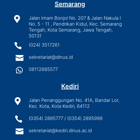
Semarang

Jalan Imam Bonjol No. 207 & Jalan Nakula I
No. 5 - 11 , Pendrikan Kidul, Kec. Semarang
Tengah, Kota Semarang, Jawa Tengah,
50131

(024) 3517261

sekretariat@dinus.id

08112685577
Kediri

Jalan Penanggungan No. 41A, Bandar Lor,
Kec. Kota, Kota Kediri, 64112

(0354) 2895777 / (0354) 2895999

sekretariat@kediri.dinus.ac.id