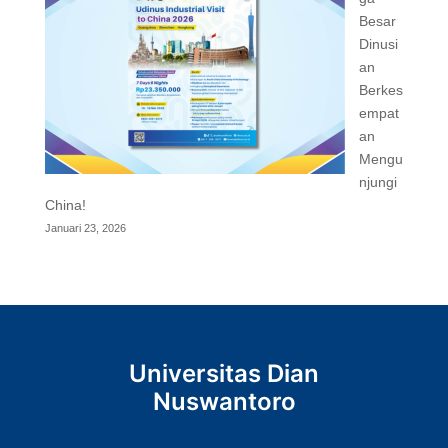
Besar
Dinusi
an
Berkes
empat
an
Mengu
njungi
China!
Januari 23, 2026
Universitas Dian
Nuswantoro