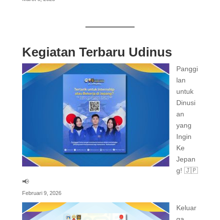
Kegiatan Terbaru Udinus
Panggi
lan
untuk
Dinusi
an
yang
Ingin
Ke
Jepan
g! 🇯🇵
📢
Februari 9, 2026
Keluar
ga