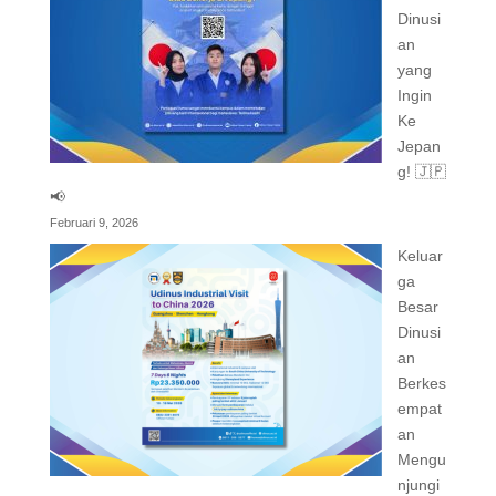
Dinusi
an
yang
Ingin
Ke
Jepan
g! 🇯🇵
📢
Februari 9, 2026
Keluar
ga
Besar
Dinusi
an
Berkes
empat
an
Mengu
njungi