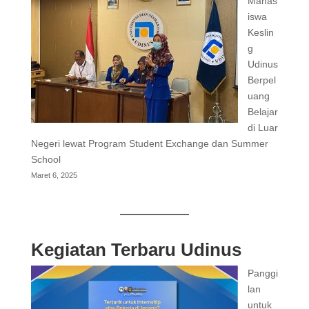
Mahas
iswa
Keslin
g
Udinus
Berpel
uang
Belajar
di Luar
Negeri lewat Program Student Exchange dan Summer
School
Maret 6, 2025
Kegiatan Terbaru Udinus
Panggi
lan
untuk