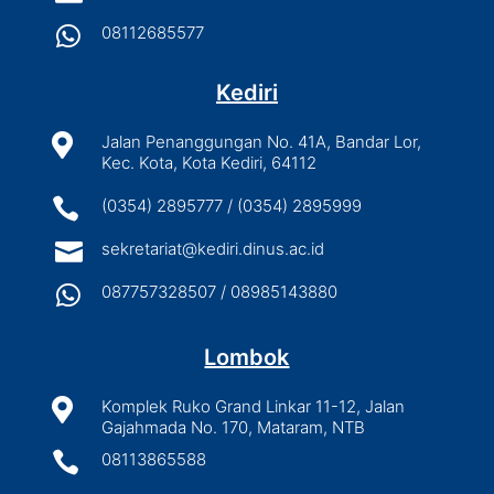

08112685577
Kediri

Jalan Penanggungan No. 41A, Bandar Lor,
Kec. Kota, Kota Kediri, 64112

(0354) 2895777 / (0354) 2895999

sekretariat@kediri.dinus.ac.id

087757328507 / 08985143880
Lombok

Komplek Ruko Grand Linkar 11-12, Jalan
Gajahmada No. 170, Mataram, NTB

08113865588