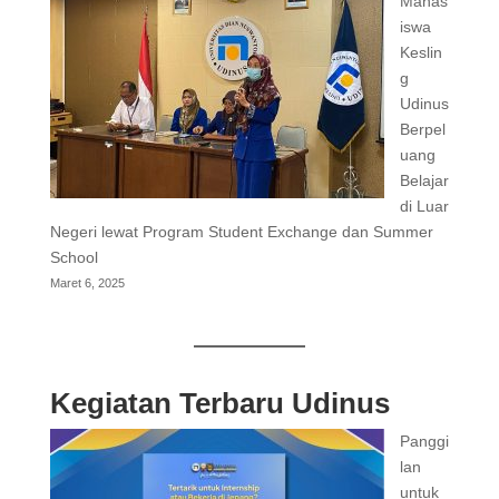
Mahas
iswa
Keslin
g
Udinus
Berpel
uang
Belajar
di Luar
Negeri lewat Program Student Exchange dan Summer
School
Maret 6, 2025
Kegiatan Terbaru Udinus
Panggi
lan
untuk