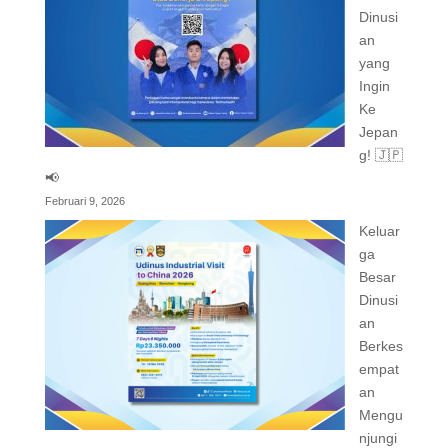
Dinusi
an
yang
Ingin
Ke
Jepan
g! 🇯🇵
📢
Februari 9, 2026
Keluar
ga
Besar
Dinusi
an
Berkes
empat
an
Mengu
njungi